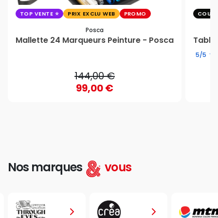
TOP VENTE
PRIX EXCLU WEB
PROMO
COUP 
Posca
Mallette 24 Marqueurs Peinture - Posca
Table 
5/5
144,00 €
99,00 €
Nos marques
vous