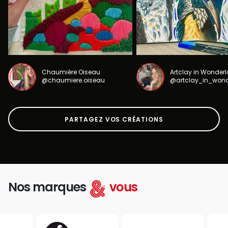
Chaumière Oiseau
Artclay in Wonder
@chaumiere.oiseau
@artclay_in_won
PARTAGEZ VOS CRÉATIONS
Nos marques
vous