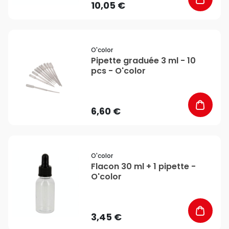
10,05 €
favorite_border
O'color
Pipette graduée 3 ml - 10
pcs - O'color
6,60 €
favorite_border
O'color
Flacon 30 ml + 1 pipette -
O'color
3,45 €