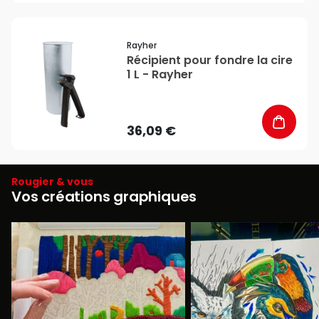
favorite_border
Rayher
Récipient pour fondre la cire
1 L - Rayher
36,09 €
Rougier & vous
Vos créations graphiques