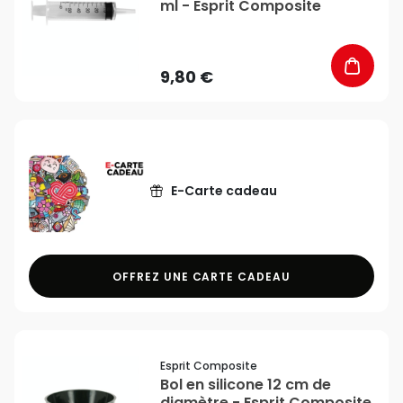
ml - Esprit Composite
9,80 €
E-Carte cadeau
OFFREZ UNE CARTE CADEAU
favorite_border
Esprit Composite
Bol en silicone 12 cm de
diamètre - Esprit Composite