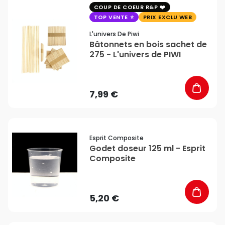
favorite_border
COUP DE COEUR R&P
TOP VENTE
PRIX EXCLU WEB
L'univers De Piwi
Bâtonnets en bois sachet de
275 - L'univers de PIWI
7,99 €
favorite_border
Esprit Composite
Godet doseur 125 ml - Esprit
Composite
5,20 €