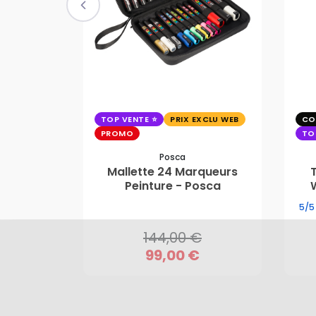
TOP VENTE
PRIX EXCLU WEB
CO
PROMO
TO
Posca
Mallette 24 Marqueurs
144,00 €
Peinture - Posca
99,00 €
5/5
144,00 €
99,00 €