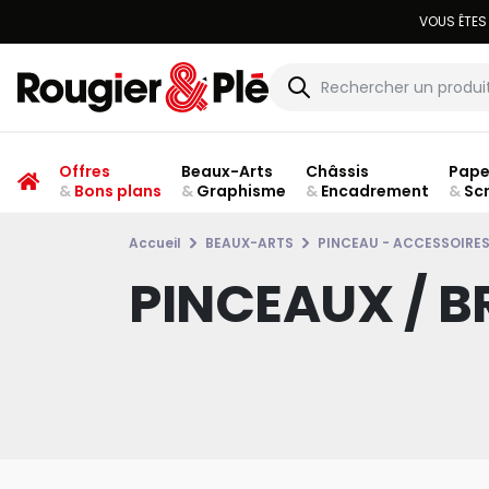
Offres
Beaux-Arts
Châssis
Pape
&
Bons plans
&
Graphisme
&
Encadrement
&
Sc
Accueil
BEAUX-ARTS
PINCEAU - ACCESSOIRE
PINCEAUX / B