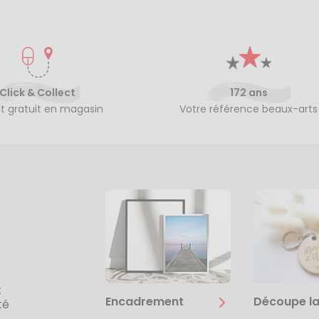
Click & Collect
172 ans
it gratuit en magasin
Votre référence beaux-arts
t
Encadrement
Découpe la
té