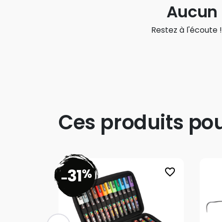
Aucun 
Restez à l'écoute !
Ces produits po
31
%
favorite_border
-