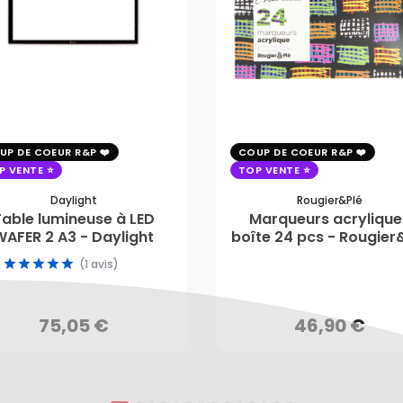
UP DE COEUR R&P
COUP DE COEUR R&P
P VENTE
TOP VENTE
Daylight
Rougier&plé
Table lumineuse à LED
Marqueurs acrylique
WAFER 2 A3 - Daylight
boîte 24 pcs - Rougier
75,05 €
(1 avis)
46,90 €
AJOUTER AU PANIER
75,05 €
46,90 €