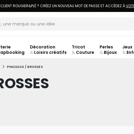
LIVRAISON À DOMICILE OFFERTE DÈS 70€.
VOIR CONDITIONS
terie
Décoration
Tricot
Perles
Jeux
rapbooking
&
Loisirs créatifs
&
Couture
&
Bijoux
&
Enf
ouve
S
PINCEAUX / BROSSES
ROSSES