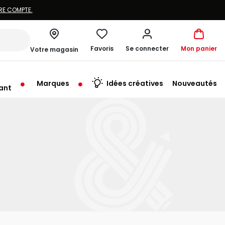
Favoris
Se connecter
Mon panier
Votre magasin
Marques
Idées créatives
Nouveautés
ant
rt à 10:00