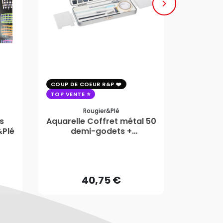
COUP DE COEUR R&P
COUP DE 
TOP VENTE
TOP VENT
Rougier&plé
s
Aquarelle Coffret métal 50
Plaque 
&Plé
demi-godets +
Block
accessoires - Rougier&Plé
5 Forma
40,75 €
AJOUTER AU PANIER
40,75 €