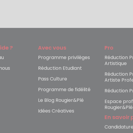
ide ?
Avec vous
Pro
au
Programme privilèges
Réduction Pr
Artistique
nous
Réduction Etudiant
Réduction Pr
Pass Culture
Artiste Prof
Programme de fidélité
Réduction P
Le Blog Rougier&Plé
Espace prof
Rougier&Plé
Idées Créatives
En savoir 
Candidatur