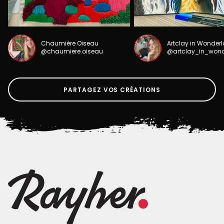
Chaumière Oiseau
Artclay in Wonder
@chaumiere.oiseau
@artclay_in_won
PARTAGEZ VOS CRÉATIONS