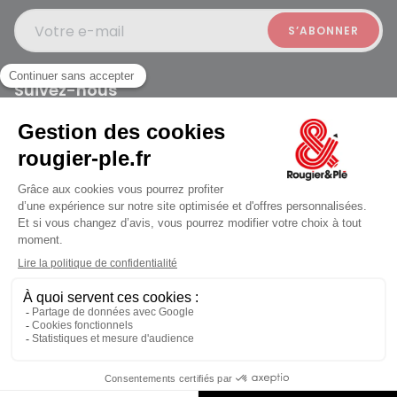
Votre e-mail
Suivez-nous
Rougier et Plé 2024 Copyright
Ferme à 19:30
Mentions légales
Conditions générales des ventes
Données personnelles
Paiement sécurisé
Plan du site