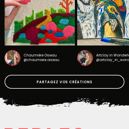
Chaumière Oiseau
Artclay in Wonder
@chaumiere.oiseau
@artclay_in_won
PARTAGEZ VOS CRÉATIONS