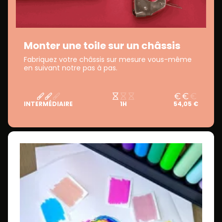
Monter une toile sur un châssis
Fabriquez votre châssis sur mesure vous-même
en suivant notre pas à pas.
INTERMÉDIAIRE
1H
54,05 €