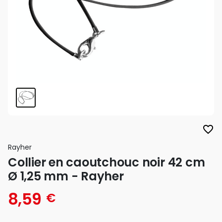
favorite_border
Rayher
Collier en caoutchouc noir 42 cm
Ø 1,25 mm - Rayher
8,59
€