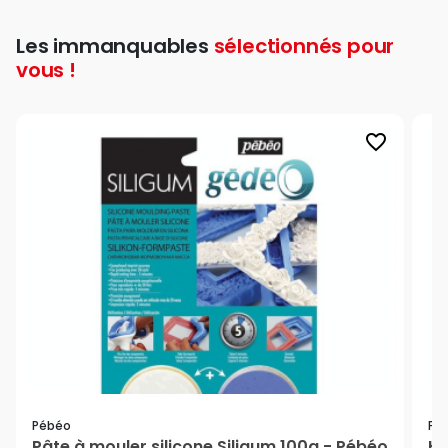
Les immanquables
sélectionnés pour
vous !
favorite_border
Pébéo
Pé
Pâte à mouler silicone Siligum 100g - Pébéo
Hu