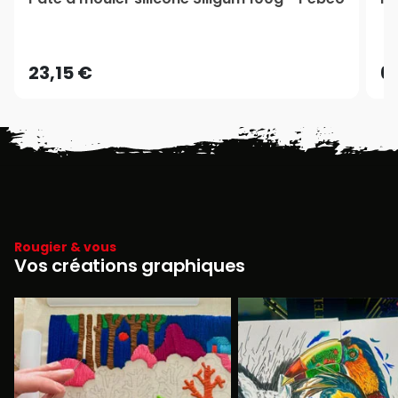
23,15 €
6
Rougier & vous
Vos créations graphiques