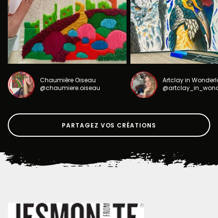
Chaumière Oiseau
Artclay in Wonder
@chaumiere.oiseau
@artclay_in_won
PARTAGEZ VOS CRÉATIONS