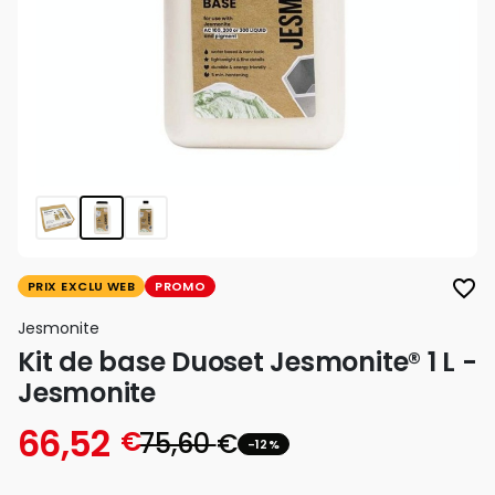
favorite_border
PRIX EXCLU WEB
PROMO
Jesmonite
Kit de base Duoset Jesmonite® 1 L -
Jesmonite
66,52
€
75,60
€
-12%