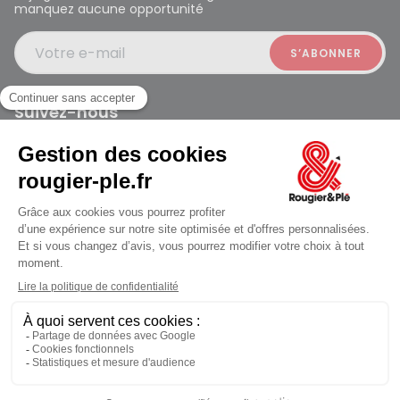
manquez aucune opportunité
Votre e-mail
Suivez-nous
Rougier et Plé 2024 Copyright
Ferme à 19:30
Mentions légales
Conditions générales des ventes
Données personnelles
Paiement sécurisé
Plan du site