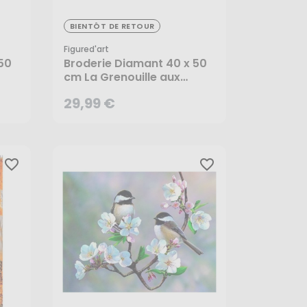
29,99 €
BIENTÔT DE RETOUR
Figured'art
50
Broderie Diamant 40 x 50
cm La Grenouille aux
Toilettes - Figured'Art
29,99 €
CRÉER UNE ALERTE
favorite_border
favorite_border