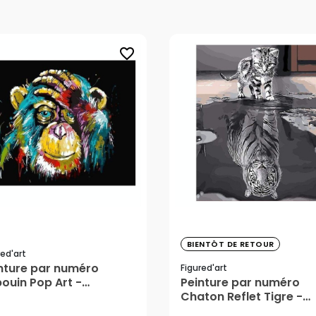
favorite_border
38,99 €
BIENTÔT DE RETOUR
red'art
nture par numéro
Figured'art
,99 €
ouin Pop Art -
Peinture par numéro
ured'Art
Chaton Reflet Tigre -
Figured'Art