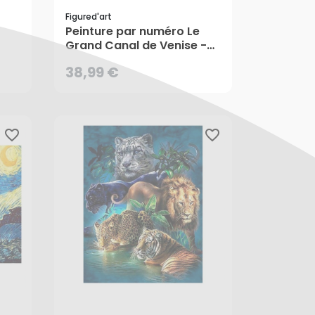
Figured'art
Peinture par numéro Le
Grand Canal de Venise -
Figured'Art
38,99 €
CRÉER UNE ALERTE
favorite_border
favorite_border