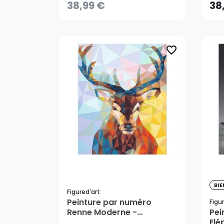
38,99 €
38
CRÉER UNE ALERTE
favorite_border
BI
38
Figured'art
Peinture par numéro
Figu
Renne Moderne -
Pei
38,99 €
Figured'Art
Elé