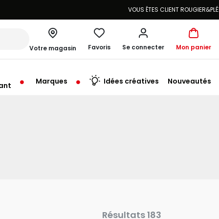
Favoris
Se connecter
Mon panier
Votre magasin
Marques
Idées créatives
Nouveautés
ant
rt à 10:00
Résultats 183