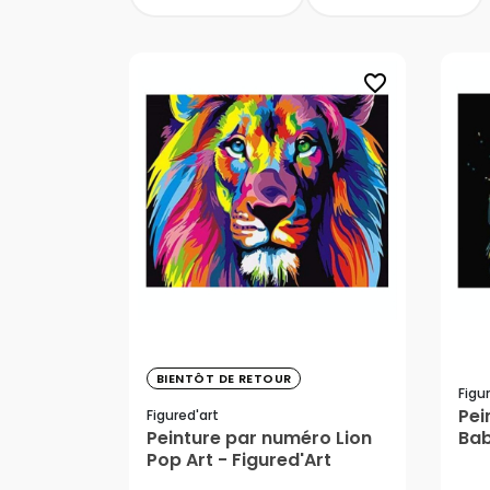
favorite_border
38,99 €
BIENTÔT DE RETOUR
Figu
Pei
Figured'art
38
Peinture par numéro Lion
Bab
Pop Art - Figured'Art
Fig