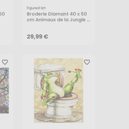
Figured'art
50
Broderie Diamant 40 x 50
29,99 €
cm Animaux de la Jungle -
Figured'Art
AJOUTER AU PANIER
29,99 €
favorite_border
favorite_border