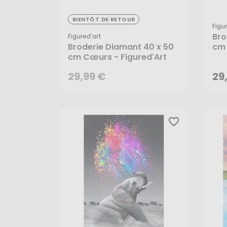
29,99 €
BIENTÔT DE RETOUR
Figu
Bro
Figured'art
29
Broderie Diamant 40 x 50
cm 
cm Cœurs - Figured'Art
Fig
29,99 €
29
CRÉER UNE ALERTE
favorite_border