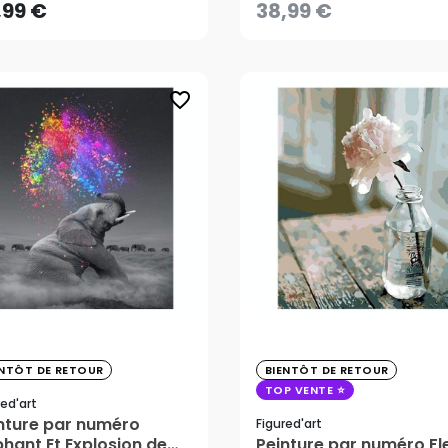
AJOUTER AU PANIER
,99 €
38,99 €
CRÉER UNE ALERTE
favorite_border
ENTÔT DE RETOUR
BIENTÔT DE RETOUR
,99 €
38,99 €
TOP VENTE
red'art
nture par numéro
Figured'art
phant Et Explosion de
Peinture par numéro Fl