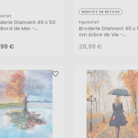
29,99 €
BIENTÔT DE RETOUR
red'art
derie Diamant 40 x 50
Figured'art
,99 €
Bord de Mer -
Broderie Diamant 40 x 
ured'Art
cm Arbre de Vie -
Figured'Art
AJOUTER AU PANIER
,99 €
29,99 €
CRÉER UNE ALERTE
favorite_border