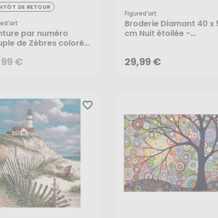
,99 €
ENTÔT DE RETOUR
Figured'art
Broderie Diamant 40 x 
red'art
29,99 €
nture par numéro
cm Nuit étoilée -
ple de Zèbres colorés
Figured'Art
igured'Art
AJOUTER AU PANIER
,99 €
29,99 €
CRÉER UNE ALERTE
favorite_border