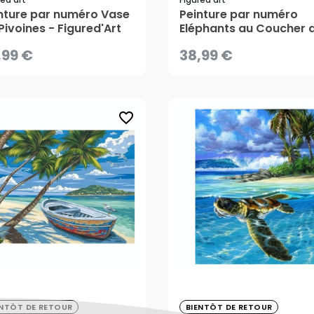
nture par numéro Vase
Peinture par numéro
Pivoines - Figured'Art
Eléphants au Coucher 
soleil - Figured'Art
,99 €
38,99 €
CRÉER UNE ALERTE
CRÉER UNE ALERTE
favorite_border
,99 €
38,99 €
ENTÔT DE RETOUR
BIENTÔT DE RETOUR