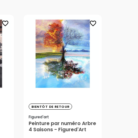
favorite_border
favorite_border
38,99 €
BIENTÔT DE RETOUR
Figured'art
Peinture par numéro Arbre
4 Saisons - Figured'Art