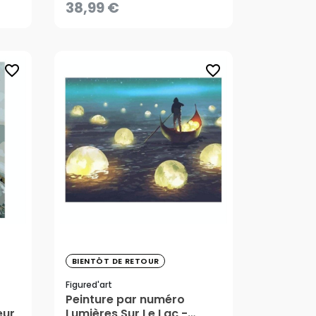
38,99 €
CRÉER UNE ALERTE
favorite_border
favorite_border
BIENTÔT DE RETOUR
38,99 €
Figured'art
Peinture par numéro
eur
Lumières Sur Le Lac -