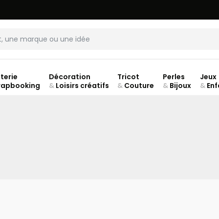
LIVRAISON À DOMICILE OFFERTE DÈS 70€.
VOIR CONDITIONS
terie
Décoration
Tricot
Perles
Jeux
rapbooking
&
Loisirs créatifs
&
Couture
&
Bijoux
&
Enf
ouve