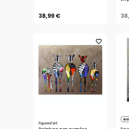
Cou
AJOUTER AU PANIER
38,99 €
38
favorite_border
38
BI
Figured'art
Figu