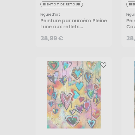
38,99 €
38
BIENTÔT DE RETOUR
BI
Figured'art
Figu
Peinture par numéro Pleine
Pei
Lune aux reflets
Cou
multicolores - Figured'Art
- F
38,99 €
38
CRÉER UNE ALERTE
favorite_border