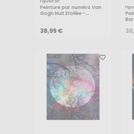
Figured'art
Peinture par numéro Van
Figu
38,99 €
Gogh Nuit Etoilée -
Pei
Figured'Art
Bar
- F
AJOUTER AU PANIER
38,99 €
38
favorite_border