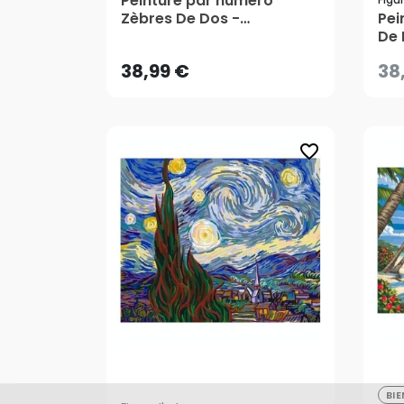
Peinture par numéro
38,99 €
Zèbres De Dos -
Pei
Figured'Art
De 
AJOUTER AU PANIER
38,99 €
38
favorite_border
38
BI