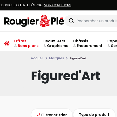
Offres
Beaux-Arts
Châssis
Pape
&
Bons plans
&
Graphisme
&
Encadrement
&
Sc
Accueil
Marques
Figured'Art
Figured'Art
Type de produit
Filtrer et trier