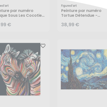
red'art
Figured'art
nture par numéro
Peinture par numéro
que Sous Les Cocotiers
Tortue Détendue -
igured'Art
Figured'Art
,99 €
38,99 €
CRÉER UNE ALERTE
CRÉER UNE ALERTE
favorite_border