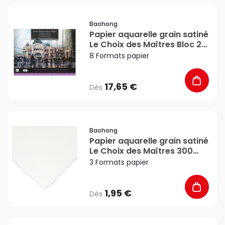
favorite_border
Baohong
Papier aquarelle grain satiné
Le Choix des Maîtres Bloc 20
feuilles 300 g/m² - Baohong
8 Formats papier
17,65 €
Dès
favorite_border
Baohong
Papier aquarelle grain satiné
Le Choix des Maîtres 300
g/m² - Baohong
3 Formats papier
1,95 €
Dès