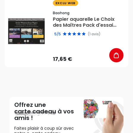
favorite_border
EXCLU WEB
Baohong
Papier aquarelle Le Choix
des Maîtres Pack d'essai
300 g/m² 9 feuilles -
5/5
(1 avis)
Baohong
17,65 €
Offrez une
carte cadeau
à vos
amis !
Faites plaisir à coup sûr avec