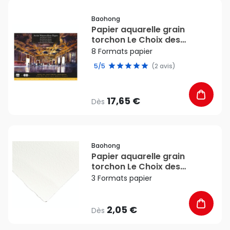
favorite_border
Baohong
Papier aquarelle grain
torchon Le Choix des
Maîtres Bloc 20 feuilles 300
8 Formats papier
g/m² - Baohong
5/5
(2 avis)
17,65 €
Dès
favorite_border
Baohong
Papier aquarelle grain
torchon Le Choix des
Maîtres 300 g/m² - Baohong
3 Formats papier
2,05 €
Dès