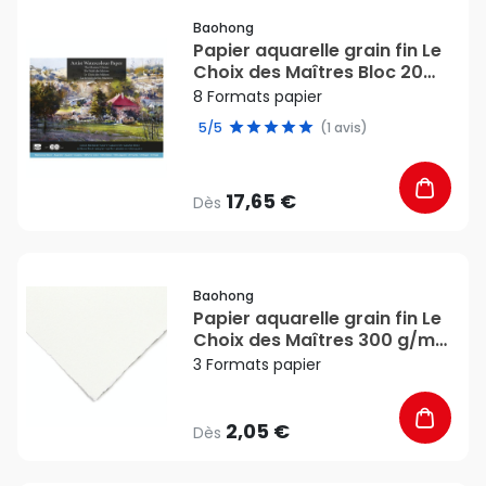
favorite_border
Baohong
Papier aquarelle grain fin Le
Choix des Maîtres Bloc 20
feuilles 300 g/m² - Baohong
8 Formats papier
5/5
(1 avis)
17,65 €
Dès
favorite_border
Baohong
Papier aquarelle grain fin Le
Choix des Maîtres 300 g/m²
- Baohong
3 Formats papier
2,05 €
Dès