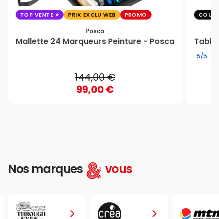
TOP VENTE
PRIX EXCLU WEB
PROMO
COUP 
Posca
Mallette 24 Marqueurs Peinture - Posca
Table 
5/5
144,00 €
99,00 €
Nos marques
vous