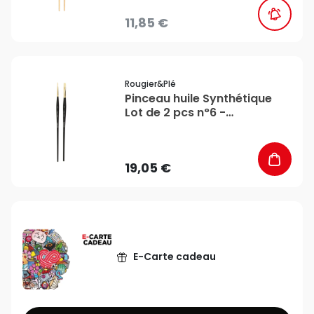
11,85 €
favorite_border
Rougier&plé
Pinceau huile Synthétique
Lot de 2 pcs n°6 -
Rougier&Plé
19,05 €
E-Carte cadeau