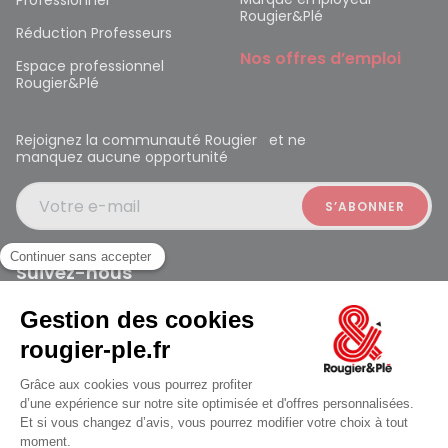
Professionnel
Rougier&Plé
Réduction Professeurs
Nos offres d’emploi
Espace professionnel
Rougier&Plé
Rejoignez la communauté Rougier et ne
manquez aucune opportunité
Votre e-mail
Suivez-nous
Rougier et Plé 2024 Copyright
Ferme à 19:30