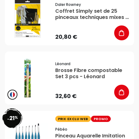
favorite_border
Daler Rowney
Coffret Simply set de 25
pinceaux techniques mixes -
Daler-Rowney
20,80 €
favorite_border
Léonard
Brosse Fibre compostable
Set 3 pcs - Léonard
32,60 €
21
%
favorite_border
-
PRIX EXCLU WEB
PROMO
Pébéo
Pinceau Aquarelle Imitation