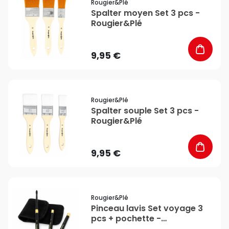
Rougier&plé
Spalter moyen Set 3 pcs -
Rougier&Plé
9,95 €
favorite_border
Rougier&plé
Spalter souple Set 3 pcs -
Rougier&Plé
9,95 €
favorite_border
Rougier&plé
Pinceau lavis Set voyage 3
pcs + pochette -
Rougier&Plé