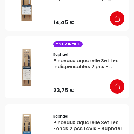
pcs - Raphaël
14,45 €
favorite_border
TOP VENTE
Raphaël
Pinceaux aquarelle Set Les
indispensables 2 pcs -
Raphaël
23,75 €
favorite_border
Raphaël
Pinceaux aquarelle Set Les
Fonds 2 pcs Lavis - Raphaël