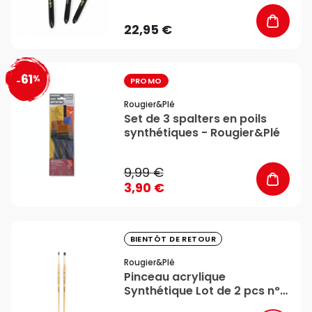
22,95 €
61
%
favorite_border
-
PROMO
Rougier&plé
Set de 3 spalters en poils
synthétiques - Rougier&Plé
9,99 €
3,90 €
favorite_border
BIENTÔT DE RETOUR
Rougier&plé
Pinceau acrylique
Synthétique Lot de 2 pcs n°6
- Rougier&Plé