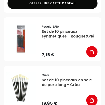
OFFREZ UNE CARTE CADEAU
favorite_border
Rougier&plé
Set de 10 pinceaux
synthétiques - Rougier&Plé
7,15 €
favorite_border
Créa
Set de 10 pinceaux en soie
de porc long - Créa
19,85 €