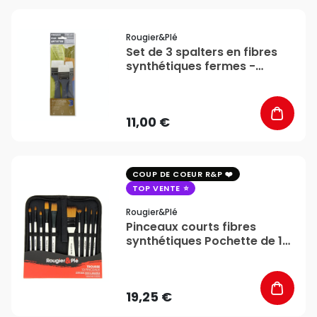
favorite_border
Rougier&plé
Set de 3 spalters en fibres
synthétiques fermes -
Rougier&Plé
11,00 €
favorite_border
COUP DE COEUR R&P
TOP VENTE
Rougier&plé
Pinceaux courts fibres
synthétiques Pochette de 10
- Rougier&Plé
19,25 €