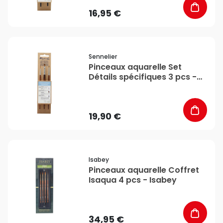
16,95 €
favorite_border
Sennelier
Pinceaux aquarelle Set
Détails spécifiques 3 pcs -
Sennelier
19,90 €
favorite_border
Isabey
Pinceaux aquarelle Coffret
Isaqua 4 pcs - Isabey
34,95 €