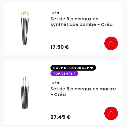
favorite_border
Créa
Set de 5 pinceaux en
synthétique bombé - Créa
17,50 €
favorite_border
COUP DE COEUR R&P
TOP VENTE
Créa
Set de 6 pinceaux en martre
- Créa
27,45 €