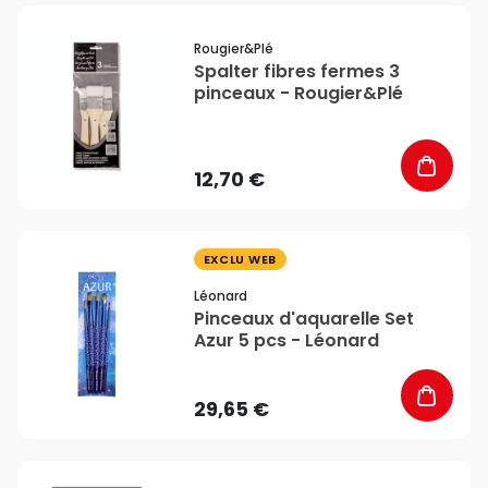
favorite_border
Rougier&plé
Spalter fibres fermes 3
pinceaux - Rougier&Plé
12,70 €
favorite_border
EXCLU WEB
Léonard
Pinceaux d'aquarelle Set
Azur 5 pcs - Léonard
29,65 €