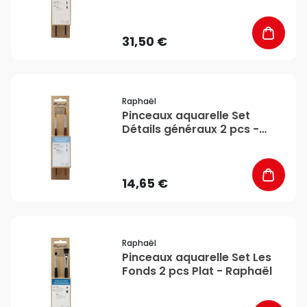
31,50 €
favorite_border
Raphaël
Pinceaux aquarelle Set
Détails généraux 2 pcs -
Raphaël
14,65 €
favorite_border
Raphaël
Pinceaux aquarelle Set Les
Fonds 2 pcs Plat - Raphaël