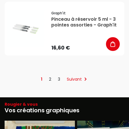
favorite_border
Graph'it
Pinceau à réservoir 5 ml - 3
pointes assorties - Graph'it
16,60 €
1
2
3
Suivant
Rougier & vous
Vos créations graphiques