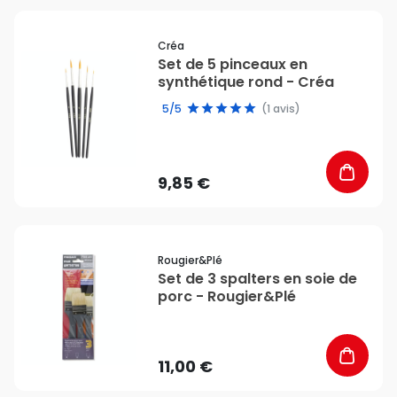
favorite_border
Créa
Set de 5 pinceaux en
synthétique rond - Créa
5/5
(1 avis)
9,85 €
favorite_border
Rougier&plé
Set de 3 spalters en soie de
porc - Rougier&Plé
11,00 €