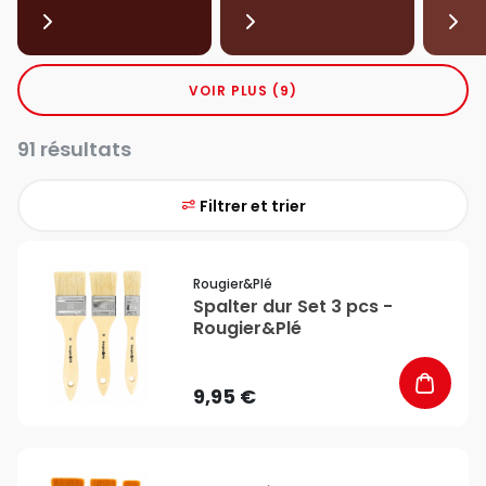
VOIR PLUS (9)
91 résultats
Filtrer et trier
favorite_border
Rougier&plé
Spalter dur Set 3 pcs -
Rougier&Plé
9,95 €
favorite_border