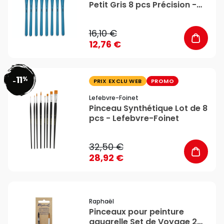
Petit Gris 8 pcs Précision -
Pébéo
16,10 €
12,76 €
11
%
favorite_border
-
PRIX EXCLU WEB
PROMO
Lefebvre-Foinet
Pinceau Synthétique Lot de 8
pcs - Lefebvre-Foinet
32,50 €
28,92 €
favorite_border
Raphaël
Pinceaux pour peinture
aquarelle Set de Voyage 2