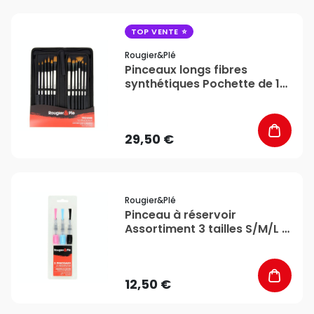
favorite_border
TOP VENTE
Rougier&plé
Pinceaux longs fibres
synthétiques Pochette de 12
- Rougier&Plé
29,50 €
favorite_border
Rougier&plé
Pinceau à réservoir
Assortiment 3 tailles S/M/L -
Rougier&Plé
12,50 €