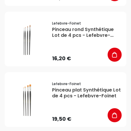
favorite_border
Lefebvre-Foinet
Pinceau rond Synthétique
Lot de 4 pcs - Lefebvre-
Foinet
16,20 €
favorite_border
Lefebvre-Foinet
Pinceau plat Synthétique Lot
de 4 pcs - Lefebvre-Foinet
19,50 €