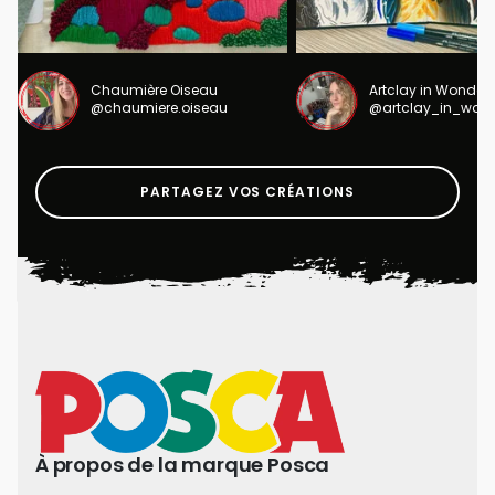
Chaumière Oiseau
Artclay in Wonder
@chaumiere.oiseau
@artclay_in_won
PARTAGEZ VOS CRÉATIONS
À propos de la marque Posca