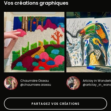
Vos créations graphiques
Chaumière Oiseau
Artclay in Wonder
@chaumiere.oiseau
@artclay_in_won
PARTAGEZ VOS CRÉATIONS