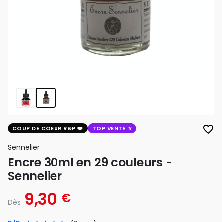
favorite_border
COUP DE COEUR R&P
TOP VENTE
Sennelier
Encre 30ml en 29 couleurs -
Sennelier
9,30
€
Dès