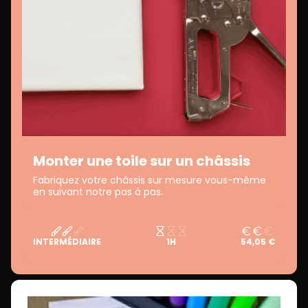
Monter une toile sur un châssis
Fabriquez votre châssis sur mesure vous-même
en suivant notre pas à pas.
INTERMÉDIAIRE
1H
54,05 €