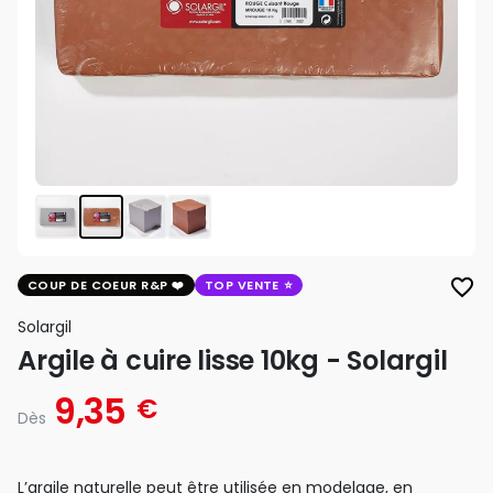
favorite_border
COUP DE COEUR R&P
TOP VENTE
Solargil
Argile à cuire lisse 10kg - Solargil
9,35
€
Dès
L’argile naturelle peut être utilisée en modelage, en