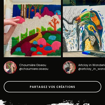
Chaumière Oiseau
Artclay in Wonder
@chaumiere.oiseau
@artclay_in_won
PARTAGEZ VOS CRÉATIONS