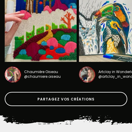
Chaumière Oiseau
Artclay in Wonder
@chaumiere.oiseau
@artclay_in_won
PARTAGEZ VOS CRÉATIONS