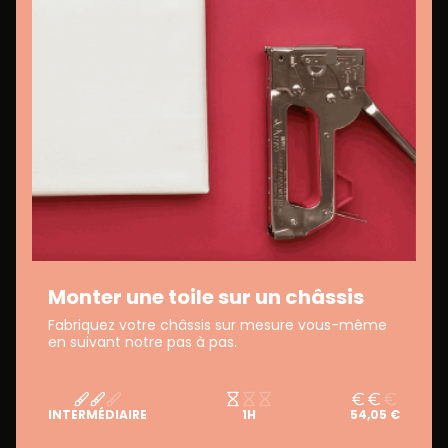
Monter une toile sur un châssis
Fabriquez votre châssis sur mesure vous-même
en suivant notre pas à pas.
INTERMÉDIAIRE
1H
54,05 €