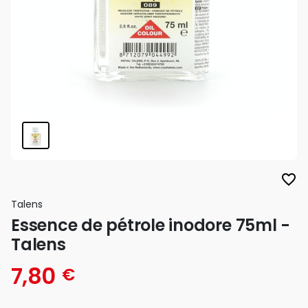
favorite_border
Talens
Essence de pétrole inodore 75ml -
Talens
7,80
€