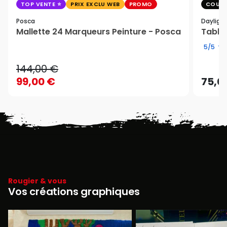
TOP VENTE
PRIX EXCLU WEB
PROMO
COUP 
Posca
Dayligh
Mallette 24 Marqueurs Peinture - Posca
Table 
5/5
144,00 €
99,00 €
75,0
Rougier & vous
Vos créations graphiques