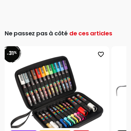
Ne passez pas à côté
de ces articles
31
%
favorite_border
-