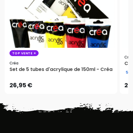
TOP VENTE
Cré
Cou
Créa
Set de 5 tubes d'acrylique de 150ml - Créa
5/5
26,95 €
24