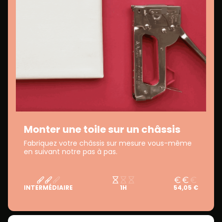
Monter une toile sur un châssis
Fabriquez votre châssis sur mesure vous-même
en suivant notre pas à pas.
INTERMÉDIAIRE
1H
54,05 €