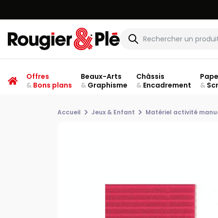
Offres
Beaux-Arts
Châssis
Pape
&
Bons plans
&
Graphisme
&
Encadrement
&
Sc
Accueil
Jeux & Enfant
Matériel activité manu