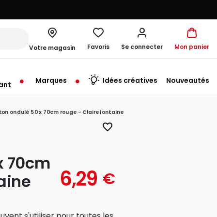
Favoris
Se connecter
Mon panier
Votre magasin
Marques
Idées créatives
Nouveautés
ant
me à 19:30
ton ondulé 50 x 70cm rouge - Clairefontaine
favorite_border
x 70cm
6,29
€
aine
vent s'utiliser pour toutes les