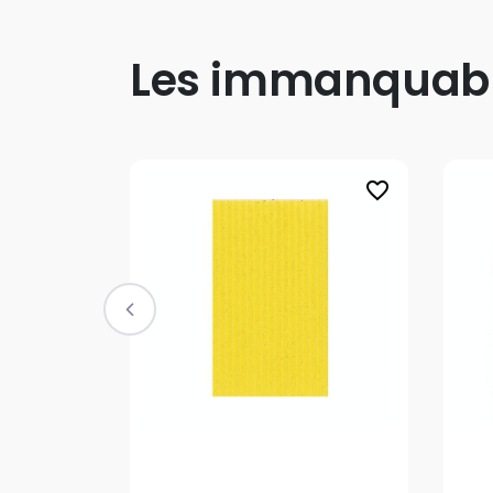
Les immanquab
favorite_border