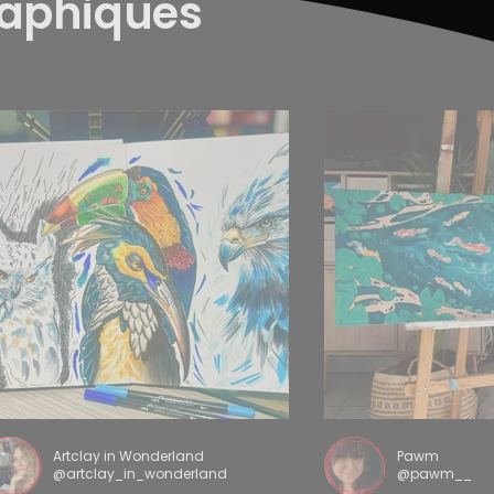
raphiques
Artclay in Wonderland
Pawm
@artclay_in_wonderland
@pawm__