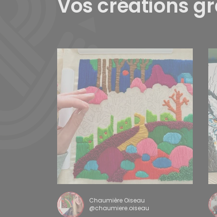
Vos créations g
Chaumière Oiseau
@chaumiere.oiseau