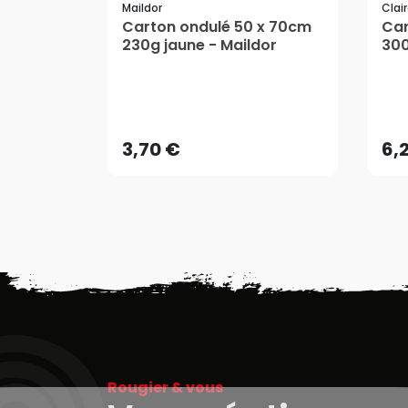
Maildor
Clai
Carton ondulé 50 x 70cm
Car
230g jaune - Maildor
300
Cla
3,70 €
6,
AJOUTER AU PANIER
3,70 €
6,
Rougier & vous