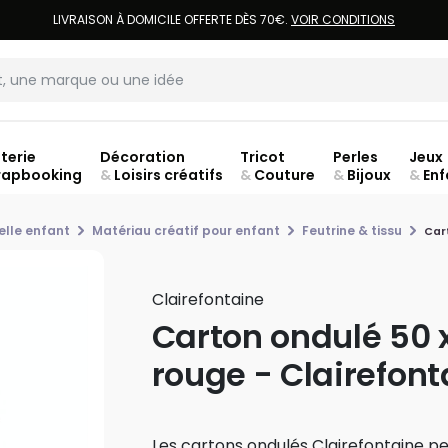
LIVRAISON À DOMICILE OFFERTE DÈS 70€.
VOIR CONDITIONS
terie
Décoration
Tricot
Perles
Jeux
rapbooking
&
Loisirs créatifs
&
Couture
&
Bijoux
&
Enf
Fer
elle enfant
Matériau créatif pour enfant
Feutrine & tissu
Car
Clairefontaine
Carton ondulé 50 
rouge - Clairefont
Les cartons ondulés Clairefontaine peu