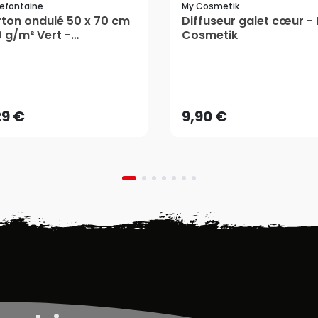
refontaine
My Cosmetik
ton ondulé 50 x 70 cm
Diffuseur galet cœur -
 g/m² Vert -
Cosmetik
irefontaine
29 €
9,90 €
AJOUTER AU PANIER
AJOUTER AU PANIER
29 €
9,90 €