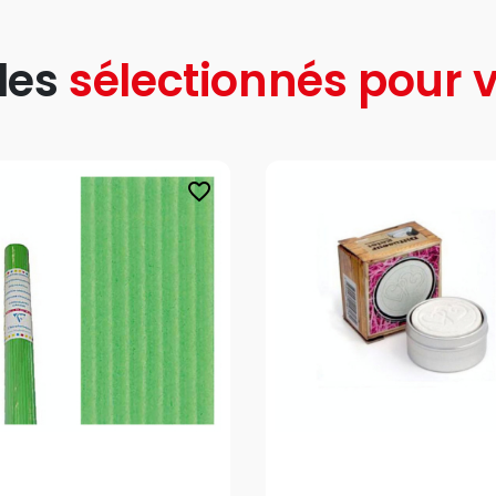
les
sélectionnés pour v
favorite_border