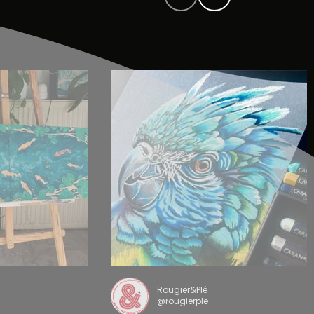
Rougier&Plé
@rougierple