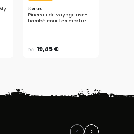
Graphople
 My
Pistolets
Léonard
Pinceau de voyage usé-
Graphop
bombé court en martre
19,45 €
pure Evasion série 2161 -
Dès
9,40 €
Léonard
AJ
19,45 €
9,40 €
Dès