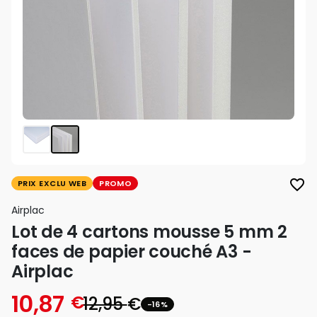
favorite_border
PRIX EXCLU WEB
PROMO
Airplac
Lot de 4 cartons mousse 5 mm 2
faces de papier couché A3 -
Airplac
10,87
€
12,95
€
-16%