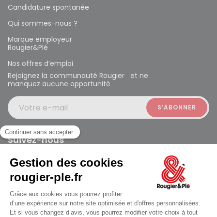
Candidature spontanée
Qui sommes-nous ?
Marque employeur
Rougier&Plé
Nos offres d’emploi
Rejoignez la communauté Rougier et ne
manquez aucune opportunité
Votre e-mail
Suivez-nous
Rougier et Plé 2024 Copyright
ouvert à 10:00