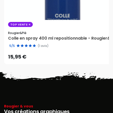
TOP VENTE
Rougier&plé
Colle en spray 400 ml repositionnable - Rougier&P
5/5
(1 avis)
15,95 €
Rougier & vous
Vos créations graphiques