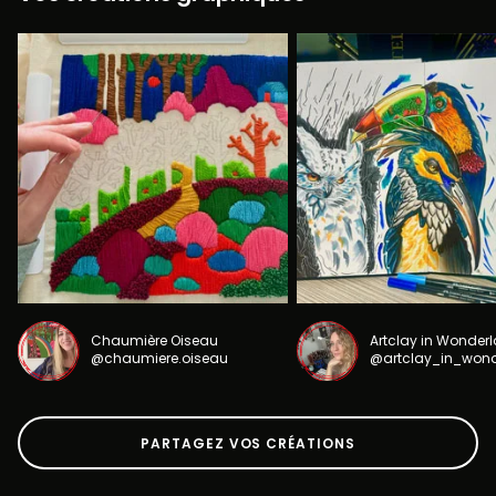
Chaumière Oiseau
Artclay in Wonder
@chaumiere.oiseau
@artclay_in_won
PARTAGEZ VOS CRÉATIONS