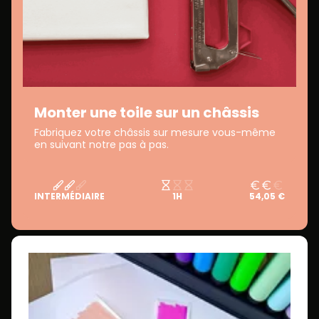
Monter une toile sur un châssis
Fabriquez votre châssis sur mesure vous-même
en suivant notre pas à pas.
INTERMÉDIAIRE
1H
54,05 €