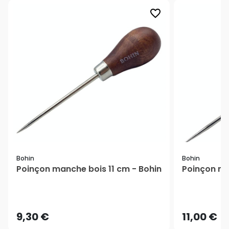
favorite_border
Bohin
Bohin
Poinçon manche bois 11 cm - Bohin
Poinçon ma
9,30 €
11,00 €