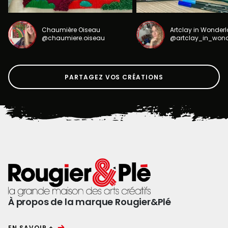
Chaumière Oiseau
Artclay in Wonder
@chaumiere.oiseau
@artclay_in_won
PARTAGEZ VOS CRÉATIONS
À propos de la marque Rougier&Plé
EN SAVOIR +