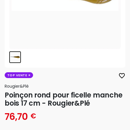
favorite_border
TOP VENTE
Rougier&plé
Poinçon rond pour ficelle manche
bois 17 cm - Rougier&Plé
76,70
€