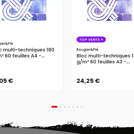
TOP VENTE
ier&plé
c multi-techniques 180
Rougier&plé
² 60 feuilles A4 -
Bloc multi-techniques 
gier&Plé
g/m² 60 feuilles A3 -
,05 €
24,25 €
Rougier&Plé
AJOUTER AU PANIER
AJOUTER AU PANIER
,05 €
24,25 €