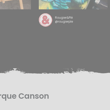
Rougier&Plé
@rougierple
arque Canson