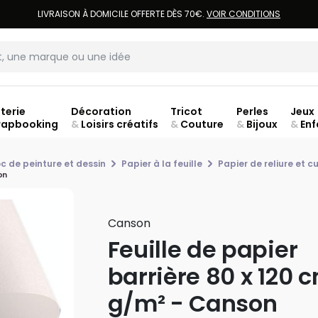
LIVRAISON À DOMICILE OFFERTE DÈS 70€.
VOIR CONDITIONS
terie
Décoration
Tricot
Perles
Jeux
rapbooking
&
Loisirs créatifs
&
Couture
&
Bijoux
&
Enf
ouve
oc de peinture et dessin
Papier à la feuille
Papier de reliure et cu
on
Canson
Feuille de papier
barrière 80 x 120 
g/m² - Canson