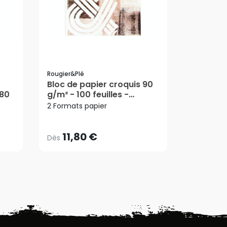
Rougier&plé
Rougier&pl
Bloc de papier croquis 90
Bloc de 
180
g/m² - 100 feuilles -
125 g/m² 
11,80 €
4,0
Dès
Dès
Rougier&Plé
Rougier
2 Formats papier
3 Formats
11,80 €
4,0
Dès
Dès