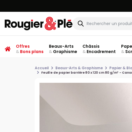
Offres
Beaux-Arts
Châssis
Pape
&
Bons plans
&
Graphisme
&
Encadrement
&
Sc
Accueil
Beaux-Arts & Graphisme
Papier & Bl
Feuille de papier barrière 80 x 120 cm 80 g/m² - Cans