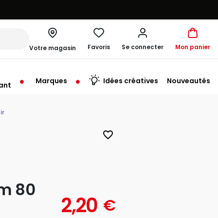
Favoris
Se connecter
Mon panier
Votre magasin
Marques
Idées créatives
Nouveautés
ant
rt à 10:00
ir
favorite_border
cm 80
2,20
€