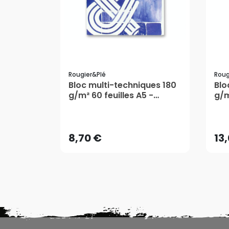
Rougier&plé
Roug
Bloc multi-techniques 180
Blo
g/m² 60 feuilles A5 -
g/m
Rougier&Plé
Rou
8,70 €
13
AJOUTER AU PANIER
8,70 €
13