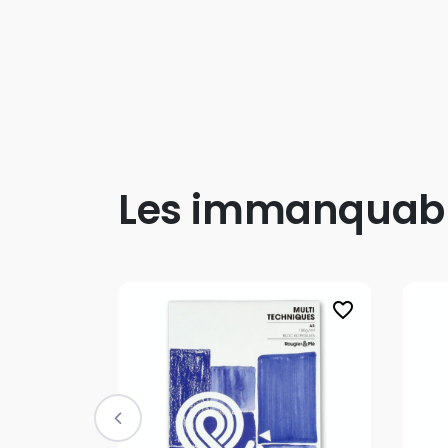
Les immanquab
favorite_border