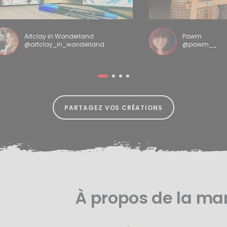
Artclay in Wonderland
Pawm
@artclay_in_wonderland
@pawm__
PARTAGEZ VOS CRÉATIONS
À propos de la m