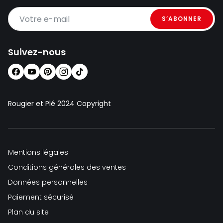
Votre e-mail
Suivez-nous
Rougier et Plé 2024 Copyright
Ferme à 19:30
Mentions légales
Conditions générales des ventes
Données personnelles
Paiement sécurisé
Plan du site