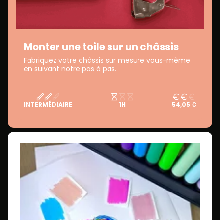
Monter une toile sur un châssis
Fabriquez votre châssis sur mesure vous-même
en suivant notre pas à pas.
INTERMÉDIAIRE
1H
54,05 €