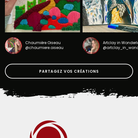
Chaumière Oiseau
Artclay in Wonder
@chaumiere.oiseau
@artclay_in_won
PARTAGEZ VOS CRÉATIONS