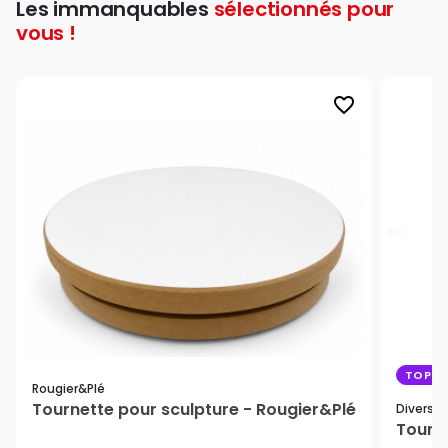
Les immanquables
sélectionnés pour
vous !
favorite_border
TOP V
Rougier&plé
Tournette pour sculpture - Rougier&Plé
Divers
Tourne