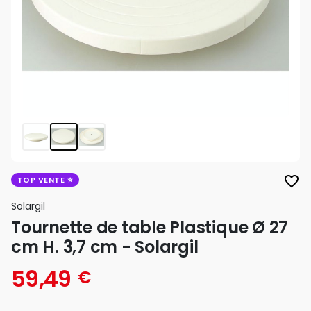
favorite_border
TOP VENTE
Solargil
Tournette de table Plastique Ø 27
cm H. 3,7 cm - Solargil
59,49
€