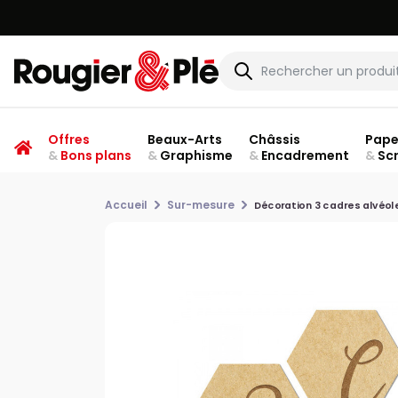
Offres
Beaux-Arts
Châssis
Pape
&
Bons plans
&
Graphisme
&
Encadrement
&
Sc
Accueil
Sur-mesure
Décoration 3 cadres alvéol