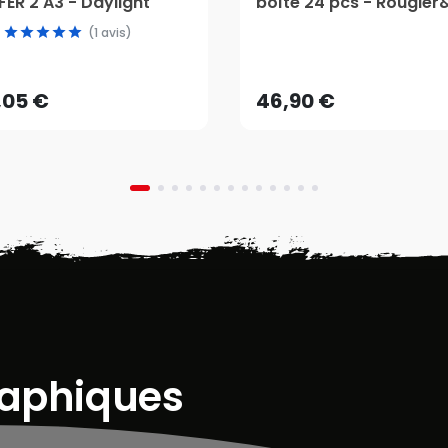
ER 2 A3 - Daylight
boîte 24 pcs - Rougier
,05 €
(1 avis)
46,90 €
AJOUTER AU PANIER
,05 €
46,90 €
raphiques