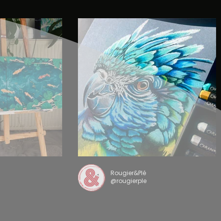
Rougier&Plé
@rougierple