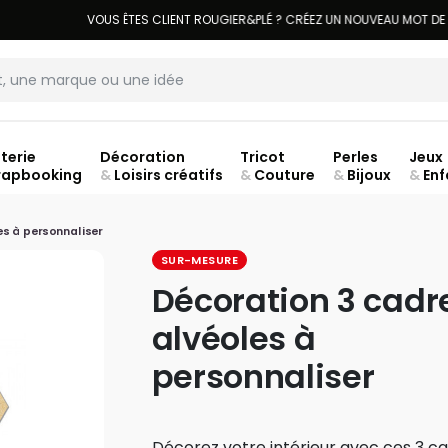
LIVRAISON À DOMICILE OFFERTE DÈS 70€.
VOIR CONDITIONS
terie
Décoration
Tricot
Perles
Jeux
rapbooking
&
Loisirs créatifs
&
Couture
&
Bijoux
&
Enf
ouve
es à personnaliser
SUR-MESURE
Décoration 3 cadr
alvéoles à
personnaliser
Décorez votre intérieur avec ces 3 