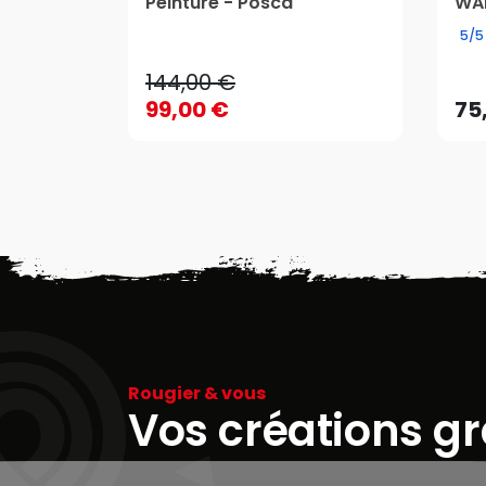
144,00 €
Peinture - Posca
WAF
99,00 €
75
5/5
144,00 €
99,00 €
75
Rougier & vous
Vos créations g