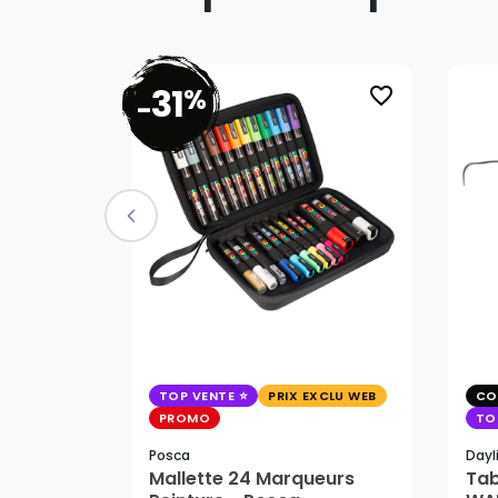
31
%
favorite_border
-
TOP VENTE
PRIX EXCLU WEB
CO
PROMO
TO
Posca
Dayl
Mallette 24 Marqueurs
Tab