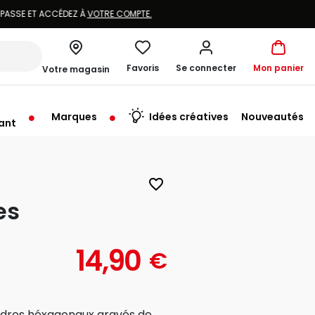
Favoris
Se connecter
Mon panier
Votre magasin
Marques
Idées créatives
Nouveautés
ant
rt à 10:00
favorite_border
es
14,90
€
cadres héxagonaux gravés de