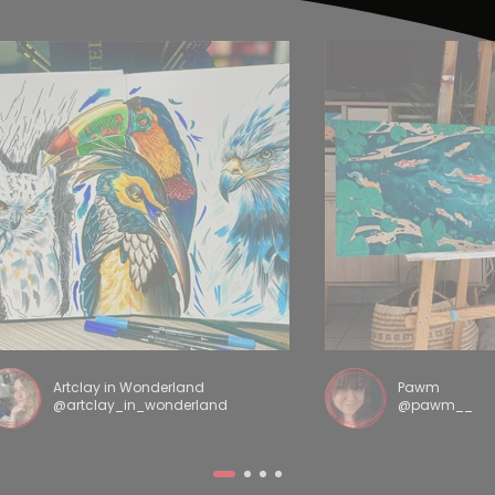
Artclay in Wonderland
Pawm
@artclay_in_wonderland
@pawm__