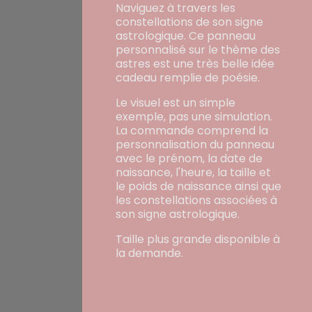
Naviguez à travers les
constellations de son signe
astrologique. Ce panneau
personnalisé sur le thème des
astres est une très belle idée
cadeau remplie de poésie.
Le visuel est un simple
exemple, pas une simulation.
La commande comprend la
personnalisation du panneau
avec le prénom, la date de
naissance, l'heure, la taille et
le poids de naissance ainsi que
les constellations associées à
son signe astrologique.
Taille plus grande disponible à
la demande.