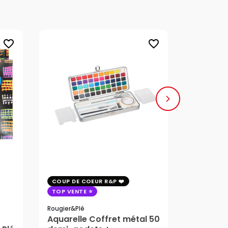
favorite_border
favorite_border
COUP DE COEUR R&P
COUP DE 
TOP VENTE
TOP VENT
Rougier&plé
Milan
Aquarelle Coffret métal 50
Plaque 