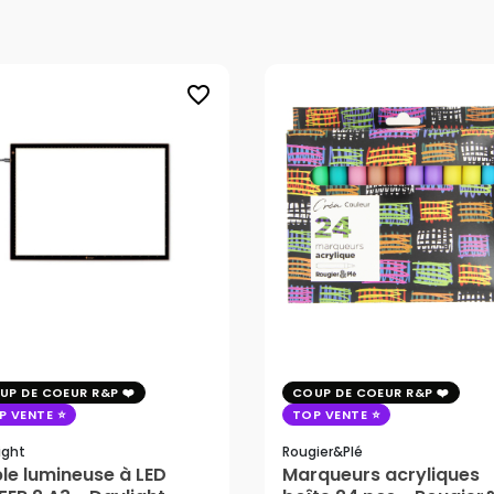
favorite_border
UP DE COEUR R&P
COUP DE COEUR R&P
P VENTE
TOP VENTE
ight
Rougier&plé
le lumineuse à LED
Marqueurs acryliques