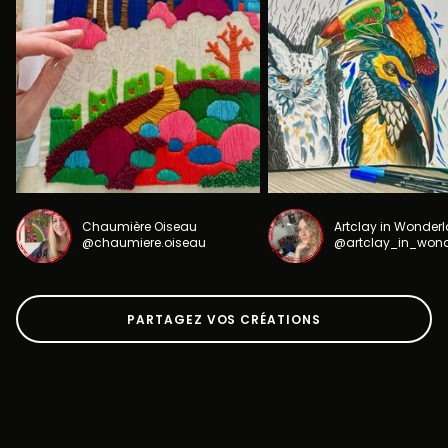
Chaumière Oiseau
Artclay in Wonder
@chaumiere.oiseau
@artclay_in_won
PARTAGEZ VOS CRÉATIONS