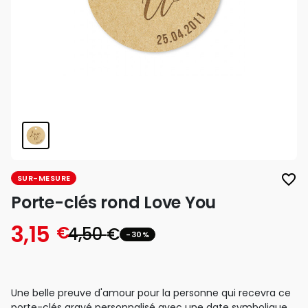
favorite_border
SUR-MESURE
Porte-clés rond Love You
3,15
€
4,50
€
-30%
Une belle preuve d'amour pour la personne qui recevra ce
porte-clés gravé personnalisé avec une date symbolique