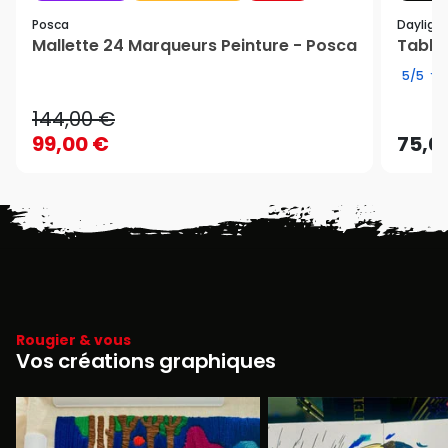
Posca
Dayligh
Mallette 24 Marqueurs Peinture - Posca
Table 
5/5
144,00 €
99,00 €
75,0
Rougier & vous
Vos créations graphiques