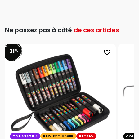
Ne passez pas à côté
de ces articles
31
%
favorite_border
-
TOP VENTE
PRIX EXCLU WEB
PROMO
COUP 