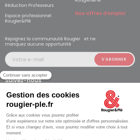
Réduction Professeurs
Nos offres d’emploi
Espace professionnel
Rougier&Plé
Rejoignez la communauté Rougier et ne
manquez aucune opportunité
Votre e-mail
Suivez-nous
Rougier et Plé 2024 Copyright
ouvert à 09:30