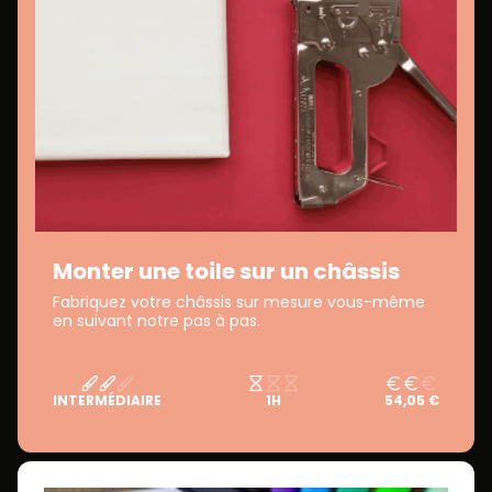
Monter une toile sur un châssis
Fabriquez votre châssis sur mesure vous-même
en suivant notre pas à pas.
INTERMÉDIAIRE
1H
54,05 €