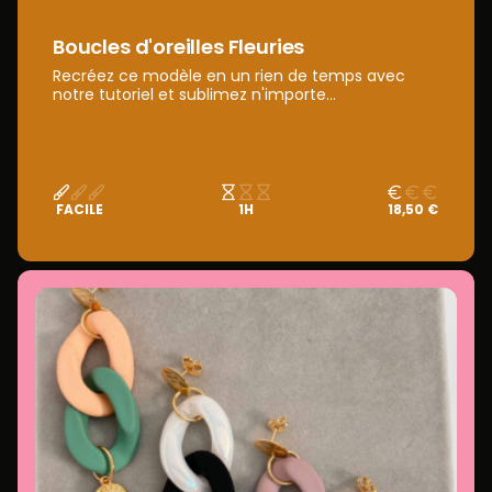
Boucles d'oreilles Fleuries
Recréez ce modèle en un rien de temps avec
notre tutoriel et sublimez n'importe...
FACILE
1H
18,50 €