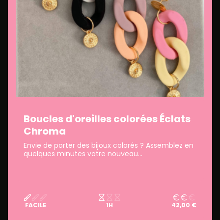
Boucles d'oreilles colorées Éclats
Chroma
Envie de porter des bijoux colorés ? Assemblez en
quelques minutes votre nouveau...
FACILE
1H
42,00 €