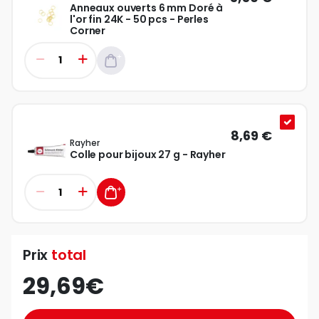
Anneaux ouverts 6 mm Doré à
l'or fin 24K - 50 pcs - Perles
Corner
8,69 €
Rayher
Colle pour bijoux 27 g - Rayher
Prix
total
29,69€