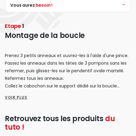
Vous aurez
besoin !
Etape
1
Montage de la boucle
Prenez 3 petits anneaux et ouvrez-les à l'aide d'une pince.
Passez les anneaux dans les têtes de 3 pompons sans les
refermer, puis glissez-les sur le pendentif ovale martelé.
Refermez tous les anneaux.
Collez le cabochon sur le support dédié sur la boucle
d'oreille et attendez que la pierre soit fixée.
VOIR PLUS
Ouvrez un autre anneau, reliez-le à la boucle d'oreille et au
pendentif ovale via l'ouverture, fermez l'anneau et répétez
ces étapes pour l'autre boucle d'oreille.
Retrouvez tous les produits
du
tuto !