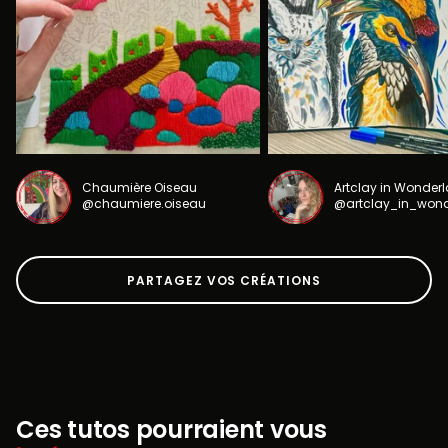
Chaumière Oiseau
Artclay in Wonder
@chaumiere.oiseau
@artclay_in_won
PARTAGEZ VOS CRÉATIONS
Ces tutos pourraient vous