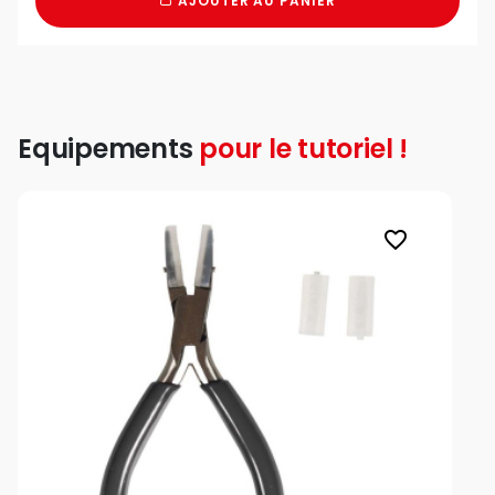
AJOUTER AU PANIER
Equipements
pour le tutoriel !
favorite_border