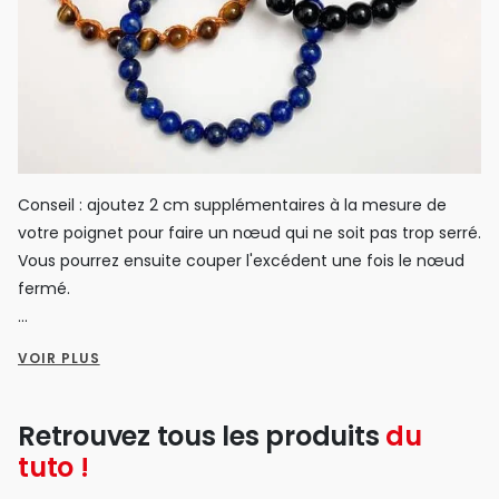
Conseil : ajoutez 2 cm supplémentaires à la mesure de
votre poignet pour faire un nœud qui ne soit pas trop serré.
Vous pourrez ensuite couper l'excédent une fois le nœud
fermé.
Fermez votre bracelet avec un double nœud !
VOIR PLUS
Votre bracelet est maintenant prêt à être porté partout
avec vous !
Retrouvez tous les produits
du
tuto !
Vous avez également la possibilité de le personnaliser en