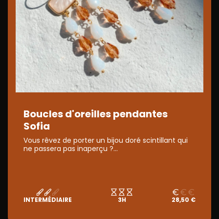
Boucles d'oreilles pendantes
Sofia
Vous rêvez de porter un bijou doré scintillant qui
ne passera pas inaperçu ?...
INTERMÉDIAIRE
3H
28,50 €