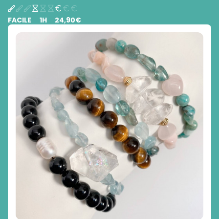
que :
FACILE
1H
24,90€
L'onyx noir
est reconnu pour ses puissantes propriétés de
protection. Il agit comme un bouclier contre les énergies
négatives et les influences nocives. Cette pierre peut aider
à renforcer la confiance en soi et à favoriser une attitude
positive envers la vie.
L'amazonite
est connue pour apporter un sentiment de
calme et de détente. Elle peut aider à réduire le stress,
l'anxiété et les tensions émotionnelles. Cette pierre
favorise aussi la communication ouverte et honnête. Elle
peut aider à exprimer ses pensées et ses émotions avec
clarté et assurance.
L'améthyste
est connue pour sa capacité à protéger
contre les énergies négatives. Elle favorise un état de
calme intérieur et est souvent utilisée pour apaiser
l'anxiété, le stress et facilite la méditation.
Le Lapis Lazuli
est associé à la sagesse, à la connaissance
et à l'amélioration de la capacité intellectuelle. Cette
pierre encourage aussi la communication ouverte et