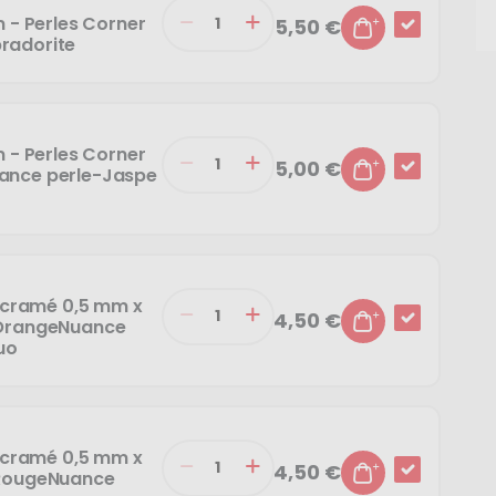
m - Perles Corner
5,50 €
radorite
m - Perles Corner
5,00 €
uance perle-Jaspe
Macramé 0,5 mm x
4,50 €
-OrangeNuance
uo
Macramé 0,5 mm x
4,50 €
-RougeNuance