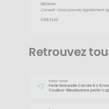
défasse.
Conseil : Vous pouvez également app
Lorsque vous allez serrer le nœud, 
VOIR PLUS
en avant de la zone prédéfinie, car en
Et voilà, votre bracelet est terminé 
Retrouvez tou
Perles corner
Perle Naturelle Carrée 6 x 6 m
Couleur-BleuNuance perle-Lap