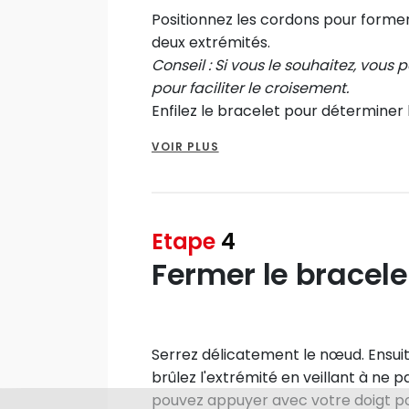
Positionnez les cordons pour former 
deux extrémités.
Conseil : Si vous le souhaitez, vous
pour faciliter le croisement.
Enfilez le bracelet pour déterminer
nœuds.
VOIR PLUS
Faites passer le cordon de gauche s
cordon de gauche pour créer une b
main droite.
Ensuite, enroulez le cordon autour d
Etape
4
peuvent être serrés, ils n'ont pas be
Fermer le bracele
Passez le cordon par-dessous pour 
Serrez délicatement le nœud. Ensui
brûlez l'extrémité en veillant à ne 
pouvez appuyer avec votre doigt po