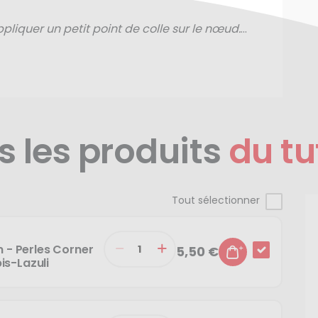
liquer un petit point de colle sur le nœud.
il va se déplacer. Prévoyez de le commencer
 le serrant, il se positionnera plus loin.
!
s les produits
du tu
Tout sélectionner
m - Perles Corner
5,50 €
is-Lazuli