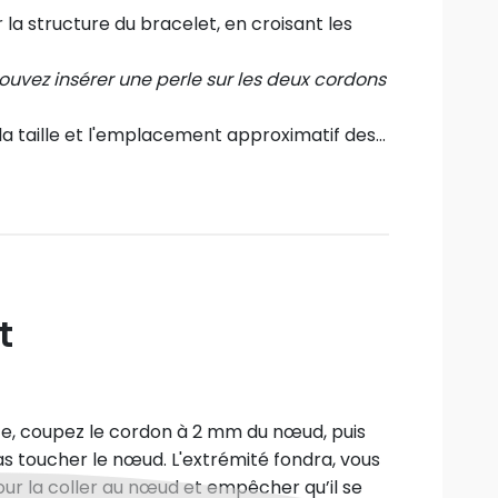
la structure du bracelet, en croisant les
 pouvez insérer une perle sur les deux cordons
 la taille et l'emplacement approximatif des
ous le cordon de droite, puis ramenez le
oucle. Maintenez cette boucle avec votre
es deux cordons sur 2/3 de tour. Les tours
soin d'être larges.
t
revenir dans la boucle du départ.
te, coupez le cordon à 2 mm du nœud, puis
pas toucher le nœud. L'extrémité fondra, vous
ur la coller au nœud et empêcher qu’il se