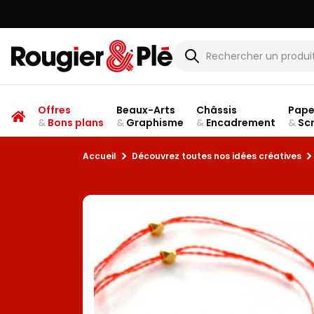
Offres
Beaux-Arts
Châssis
Pape
&
Bons plans
&
Graphisme
&
Encadrement
&
Sc
Accueil
Découvrez toutes nos idées créatives