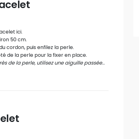
acelet
celet ici.
iron 50 cm.
u cordon, puis enfilez la perle.
é de la perle pour la fixer en place.
ès de la perle, utilisez une aiguille passée
 le faire glisser jusqu'à être au plus
guille.
elet