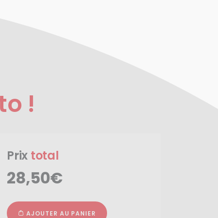
to !
Prix
total
28,50€
AJOUTER AU PANIER