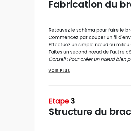
Fabrication du br
Retouvez le schéma pour faire le bra
Commencez par couper un fil d'env
Effectuez un simple nœud au milieu d
Faites un second nœud de l'autre côt
Conseil : Pour créer un nœud bien pr
dans le nœud, cela vous permettra de
VOIR PLUS
proche de la perle.
Ensuite, serrez le nœud et retirez l'ai
Etape
3
Structure du brac