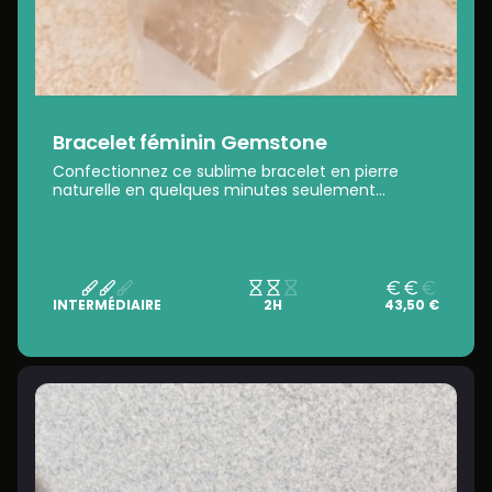
Bracelet féminin Gemstone
Confectionnez ce sublime bracelet en pierre
naturelle en quelques minutes seulement...
INTERMÉDIAIRE
2H
43,50 €