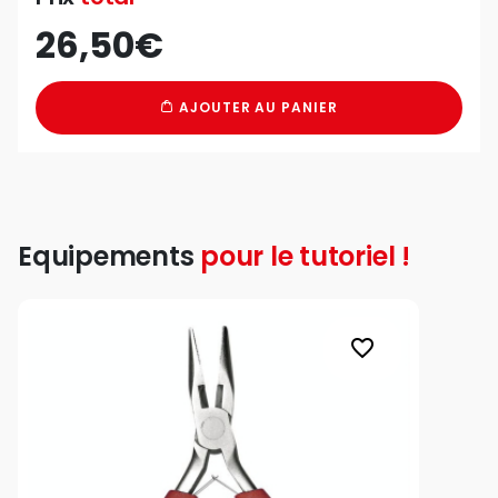
26,50€
AJOUTER AU PANIER
Equipements
pour le tutoriel !
favorite_border