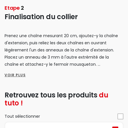
Etape
2
Finalisation du collier
Prenez une chaîne mesurant 20 cm, ajoutez-y la chaîne
d'extension, puis reliez les deux chaînes en ouvrant
légèrement l'un des anneaux de la chaîne d'extension.
Placez un anneau de 3 mm à l'autre extrémité de la
chaîne et attachez-y le fermoir mousqueton.
Assurez-vous de bien refermer tous les anneaux de la
VOIR PLUS
chaîne, y compris celui du pendentif fixé au collier.
Votre nouveau collier est désormais prêt à être porté !
Retrouvez tous les produits
du
tuto !
Tout sélectionner