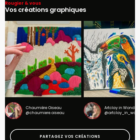
Rougier & vous
Vos créations graphiques
Chaumière Oiseau
Artclay in Wonder
@chaumiere.oiseau
@artclay_in_won
PARTAGEZ VOS CRÉATIONS