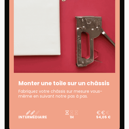
Monter une toile sur un châssis
Fabriquez votre châssis sur mesure vous-
même en suivant notre pas à pas.
INTERMÉDIAIRE
1H
54,05 €