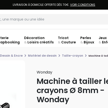
LIVRAISON À DOMICILE OFFERTE DÈS 70€.
VOIR CONDITIONS
terie
Décoration
Tricot
Perles
Jeux
rapbooking
&
Loisirs créatifs
&
Couture
&
Bijoux
&
Enf
Fer
 Dessin & Encre
Matériel de dessin
Taille-crayon
Machine à tai
Wonday
Machine à tailler l
crayons Ø 8mm -
Wonday