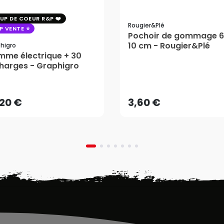
UP DE COEUR R&P
Rougier&plé
P VENTE
Pochoir de gommage 6
10 cm - Rougier&Plé
higro
me électrique + 30
harges - Graphigro
,20 €
3,60 €
AJOUTER AU PANIER
AJOUTER AU PANIER
,20 €
3,60 €