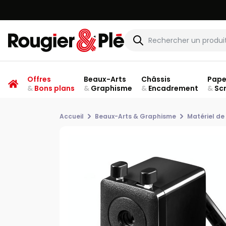
Offres
Beaux-Arts
Châssis
Pape
&
Bons plans
&
Graphisme
&
Encadrement
&
Sc
Accueil
Beaux-Arts & Graphisme
Matériel de