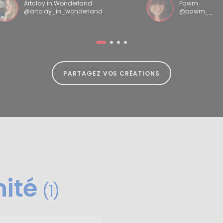
Artclay in Wonderland
Pawm
@artclay_in_wonderland
@pawm__
PARTAGEZ VOS CRÉATIONS
nité
(1)