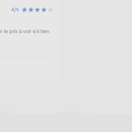





4/5
e prix à voir si il tien