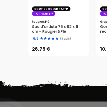
COUP DE COEUR R&P
CO
TOP VENTE
TO
Rougier&plé
Grap
Sac d'artiste 76 x 62 x 6
Gom
cm - Rougier&Plé
rec
26,75 €
10
5/5
(3 avis)
AJOUTER AU PANIER
26,75 €
10