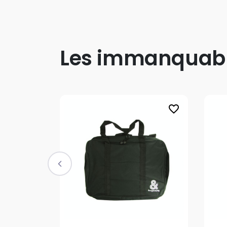
Les immanquab
favorite_border