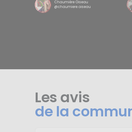
Chaumière Oiseau
@chaumiere.oiseau
Les avis
de la commu