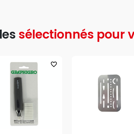
les
sélectionnés pour v
favorite_border