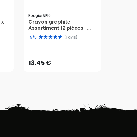
Rougier&plé
Art Graf
 x
Crayon graphite
Poudre 
Assortiment 12 pièces -
Aquarell
Rougier&Plé
Graf
5/5
(1 avis)
13,45 €
19,30 
AJOUTER AU PANIER
AJ
13,45 €
19,30 