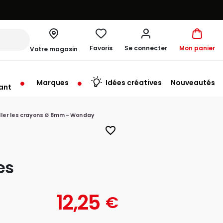
Favoris
Se connecter
Mon panier
Votre magasin
Marques
Idées créatives
Nouveautés
ant
me à 19:00
ller les crayons Ø 8mm - Wonday
favorite_border
es
12,25
€