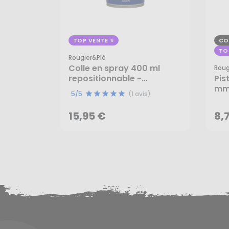
TOP VENTE
CO
TO
Rougier&plé
Colle en spray 400 ml
Roug
repositionnable -
Pis
15,95 €
8,
Rougier&Plé
mm 
5/5
(1 avis)
AJOUTER AU PANIER
15,95 €
8,