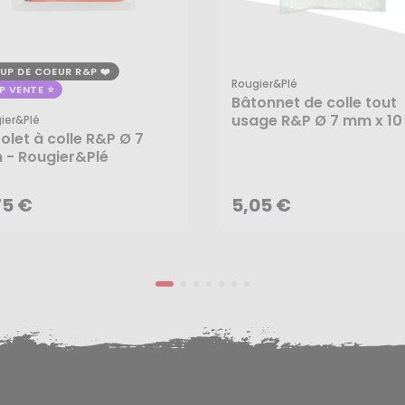
UP DE COEUR R&P
Rougier&plé
P VENTE
Bâtonnet de colle tout
usage R&P Ø 7 mm x 10
ier&plé
tolet à colle R&P Ø 7
- 25 pcs - Rougier&Plé
75 €
5,05 €
- Rougier&Plé
AJOUTER AU PANIER
AJOUTER AU PANIER
75 €
5,05 €