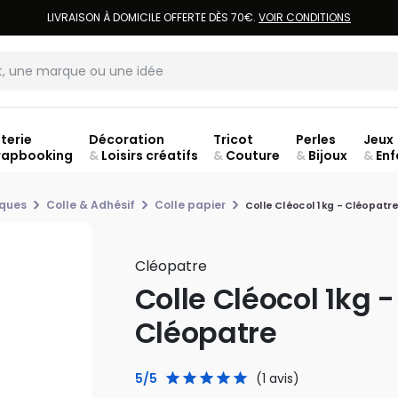
LIVRAISON À DOMICILE OFFERTE DÈS 70€.
VOIR CONDITIONS
terie
Décoration
Tricot
Perles
Jeux
rapbooking
&
Loisirs créatifs
&
Couture
&
Bijoux
&
Enf
Fer
iques
Colle & Adhésif
Colle papier
Colle Cléocol 1kg - Cléopatre
Cléopatre
Colle Cléocol 1kg -
Cléopatre
5/5
(1 avis)