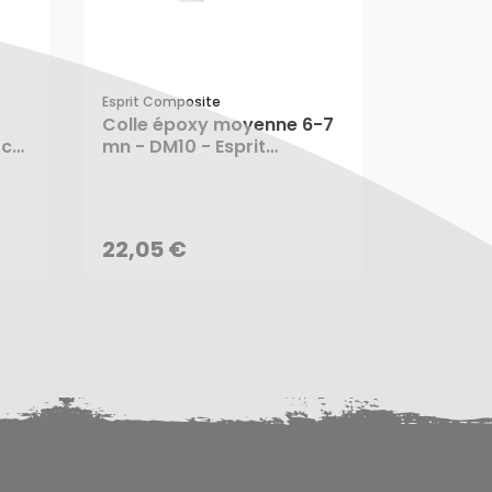
Esprit Composite
Uhu
Colle époxy moyenne 6-7
Colle Tw
 cm
mn - DM10 - Esprit
solvant 
Composite
22,05 €
8,35 €
AJOUTER AU PANIER
AJ
22,05 €
8,35 €