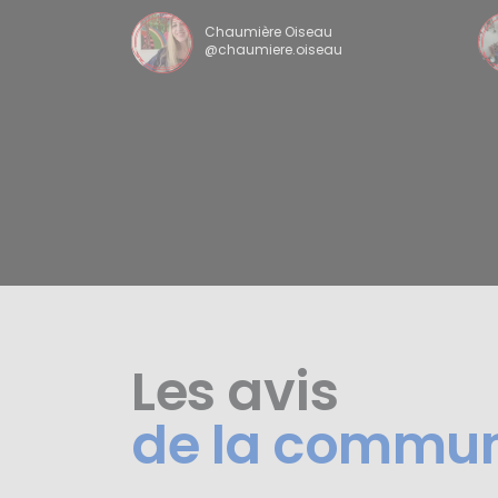
Chaumière Oiseau
@chaumiere.oiseau
Les avis
de la commu