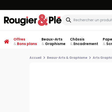
Offres
Beaux-Arts
Châssis
Pape
&
Bons plans
&
Graphisme
&
Encadrement
&
Sc
Accueil
Beaux-Arts & Graphisme
Arts Graph