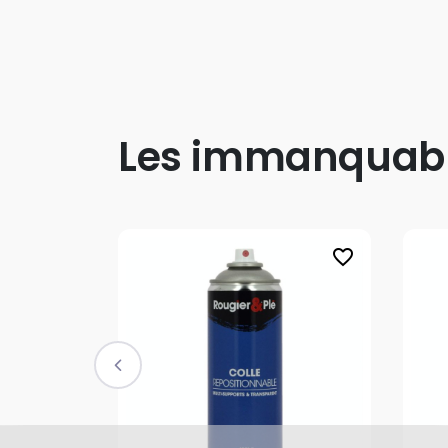
Les immanquab
favorite_border