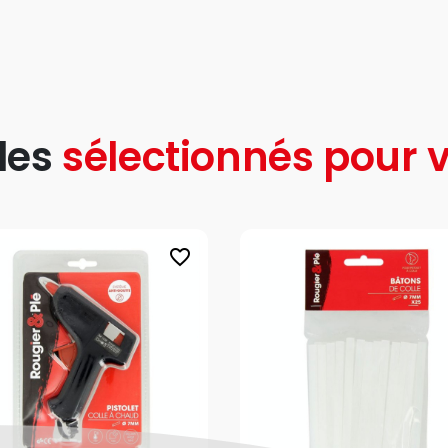
les
sélectionnés pour v
favorite_border