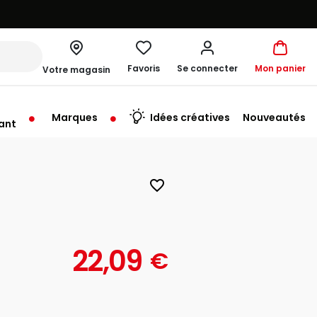
Favoris
Se connecter
Mon panier
Votre magasin
Marques
Idées créatives
Nouveautés
ant
me à 20:00
favorite_border
22,09
€