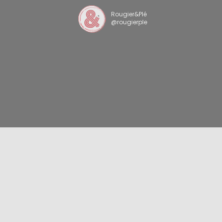
Rougier&Plé
@rougierple