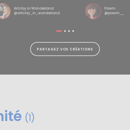
Artclay in Wonderland
Pawm
@artclay_in_wonderland
@pawm__
PARTAGEZ VOS CRÉATIONS
nité
(1)