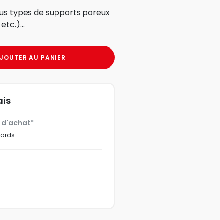
ous types de supports poreux
etc.)...
JOUTER AU PANIER
ais
€ d'achat*
dards