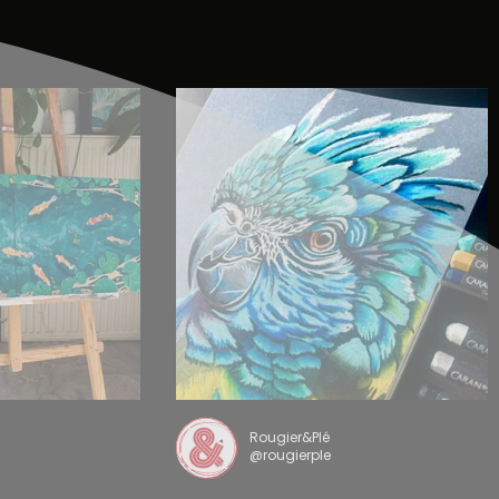
Rougier&Plé
@rougierple