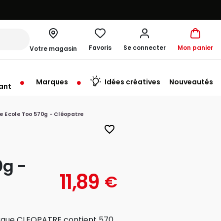
Favoris
Se connecter
Mon panier
Votre magasin
Marques
Idées créatives
Nouveautés
ant
le Ecole Too 570g - Cléopatre
favorite_border
0g -
11,89
€
arque CLEOPATRE contient 570