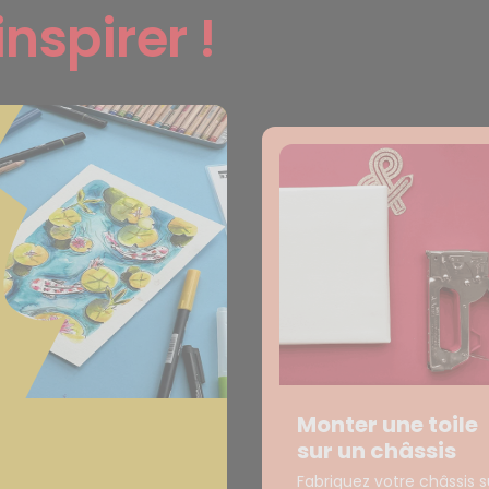
inspirer !
Monter une toile
sur un châssis
Fabriquez votre châssis s