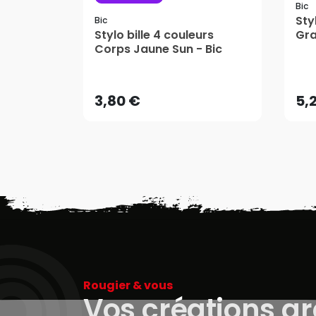
Bic
Sty
Bic
Stylo bille 4 couleurs
Gra
Corps Jaune Sun - Bic
3,80 €
5,
AJOUTER AU PANIER
3,80 €
5,
Rougier & vous
Vos créations g