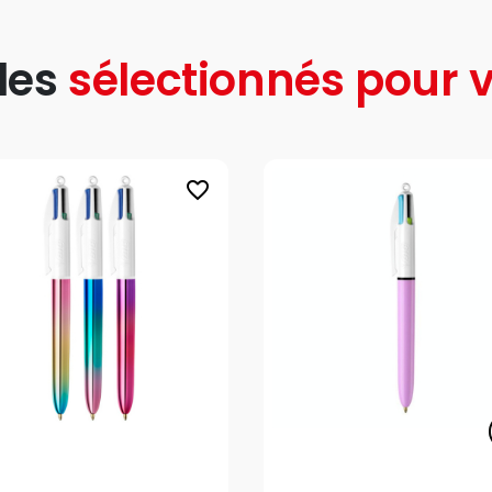
les
sélectionnés pour v
favorite_border