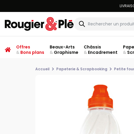
Offres
Beaux-Arts
Châssis
Pape
&
Bons plans
&
Graphisme
&
Encadrement
&
Sc
Accueil
Papeterie & Scrapbooking
Petite fou