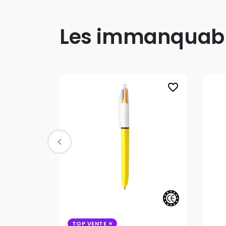
Les immanquab
favorite_border
TOP VENTE