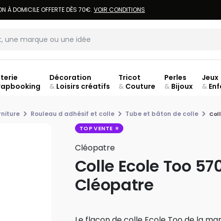
LIVRAISON À DOMICILE OFFERTE DÈS 70€.
VOIR CONDITIONS
terie
Décoration
Tricot
Perles
Jeux
rapbooking
&
Loisirs créatifs
&
Couture
&
Bijoux
&
Enf
rniture
Rouleau d adhésif et colle
Tube et bâton de colle
Col
TOP VENTE
Cléopatre
Colle Ecole Too 57
Cléopatre
Le flacon de colle Ecole Too de la m