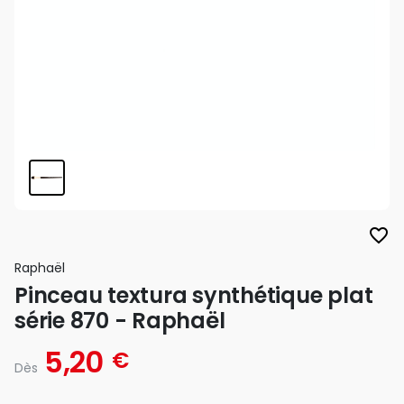
favorite_border
Raphaël
Pinceau textura synthétique plat
série 870 - Raphaël
5,20
€
Dès