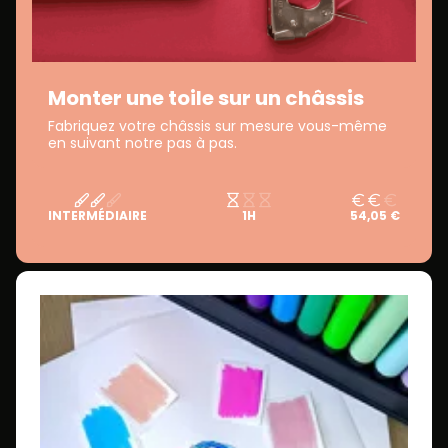
Monter une toile sur un châssis
Fabriquez votre châssis sur mesure vous-même
en suivant notre pas à pas.
INTERMÉDIAIRE
1H
54,05 €