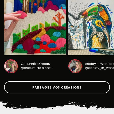
Chaumière Oiseau
Artclay in Wonder
@chaumiere.oiseau
@artclay_in_won
PARTAGEZ VOS CRÉATIONS