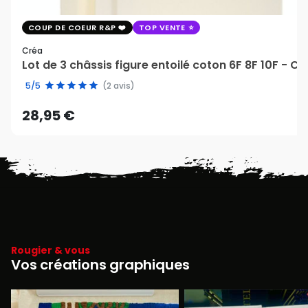
COUP DE COEUR R&P
TOP VENTE
Créa
Lot de 3 châssis figure entoilé coton 6F 8F 10F - Cr
5/5
(2 avis)
28,95 €
Rougier & vous
Vos créations graphiques