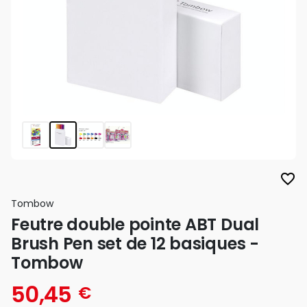
favorite_border
Tombow
Feutre double pointe ABT Dual
Brush Pen set de 12 basiques -
Tombow
50,45
€