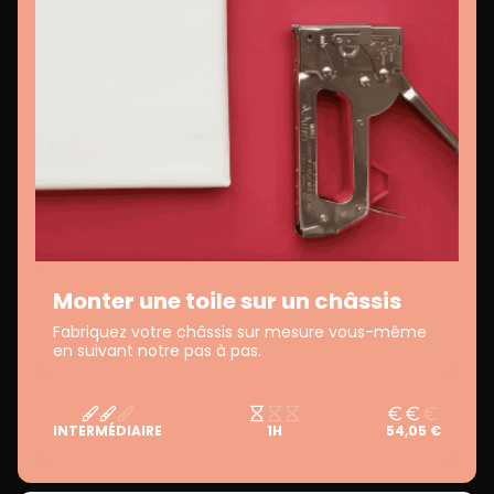
Monter une toile sur un châssis
Fabriquez votre châssis sur mesure vous-même
en suivant notre pas à pas.
INTERMÉDIAIRE
1H
54,05 €