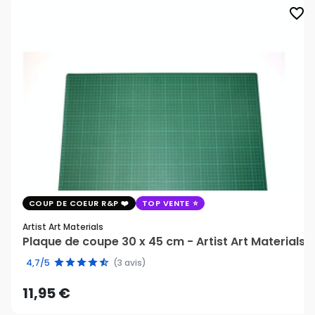
favorite_border
COUP DE COEUR R&P
TOP VENTE
Artist Art Materials
Plaque de coupe 30 x 45 cm - Artist Art Materials
4,7/5
(3 avis)
11,95 €