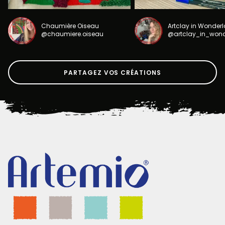
Chaumière Oiseau
Artclay in Wonder
@chaumiere.oiseau
@artclay_in_won
PARTAGEZ VOS CRÉATIONS