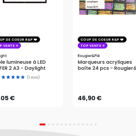
UP DE COEUR R&P
COUP DE COEUR R&P
P VENTE
TOP VENTE
ight
Rougier&plé
le lumineuse à LED
Marqueurs acryliques
ER 2 A3 - Daylight
boîte 24 pcs - Rougier
,05 €
(1 avis)
46,90 €
AJOUTER AU PANIER
,05 €
46,90 €