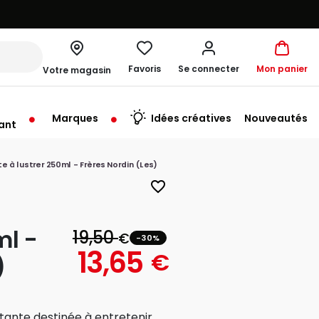
Favoris
Se connecter
Mon panier
Votre magasin
Marques
Idées créatives
Nouveautés
ant
me à 19:30
e à lustrer 250ml - Frères Nordin (Les)
favorite_border
ml -
19,50
€
-30%
13,65
€
)
stante destinée à entretenir