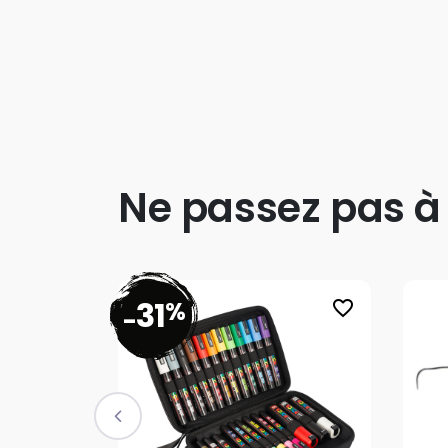
Ne passez pas à
31
%
favorite_border
-