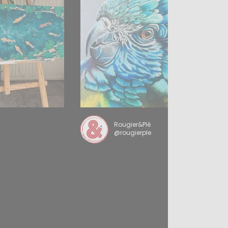
Rougier&Plé
@rougierple