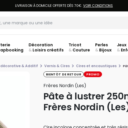
LIVRAISON À DOMICILE OFFERTE DÈS 70€.
VOIR CONDITIONS
terie
Décoration
Tricot
Perles
Jeux
rapbooking
&
Loisirs créatifs
&
Couture
&
Bijoux
&
Enf
Fer
 décorative & Additif
Vernis & Cires
Cires et encaustiques
Pât
BIENTÔT DE RETOUR
PROMO
Frères Nordin (les)
Pâte à lustrer 250
Frères Nordin (Les
Cire incolore concentrée et très rési