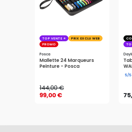
TOP VENTE
PRIX EXCLU WEB
CO
PROMO
TO
Posca
Dayl
Mallette 24 Marqueurs
Tab
144,00 €
Peinture - Posca
WAF
99,00 €
75
5/5
144,00 €
99,00 €
75