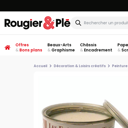
Offres
Beaux-Arts
Châssis
Pape
&
Bons plans
&
Graphisme
&
Encadrement
&
Sc
Accueil
Décoration & Loisirs créatifs
Peinture