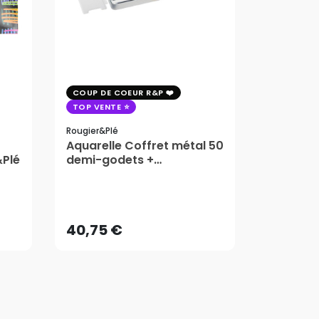
COUP DE COEUR R&P
COUP DE 
TOP VENTE
TOP VENT
Rougier&plé
Milan
Aquarelle Coffret métal 50
Plaque 
&Plé
demi-godets +
Block Vi
accessoires - Rougier&Plé
1,99
5 Formats
Dès
40,75 €
AJOUTER AU PANIER
40,75 €
1,99
Dès