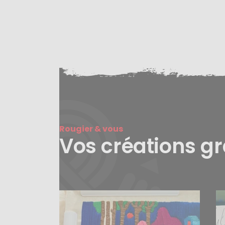
Rougier & vous
Vos créations g