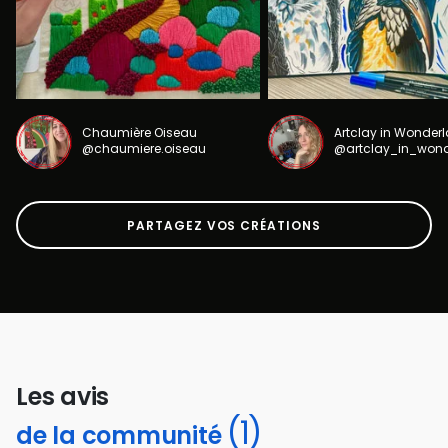
Chaumière Oiseau
Artclay in Wonder
@chaumiere.oiseau
@artclay_in_won
PARTAGEZ VOS CRÉATIONS
Les avis
(1)
de la communité