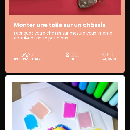
Monter une toile sur un châssis
Fabriquez votre châssis sur mesure vous-même
en suivant notre pas à pas.
INTERMÉDIAIRE
1H
54,05 €