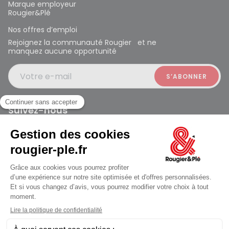
Marque employeur
Rougier&Plé
Nos offres d’emploi
Rejoignez la communauté Rougier et ne
manquez aucune opportunité
Votre e-mail
Suivez-nous
Rougier et Plé 2024 Copyright
jusqu'au Samedi à 10:00
Mentions légales
Conditions générales des ventes