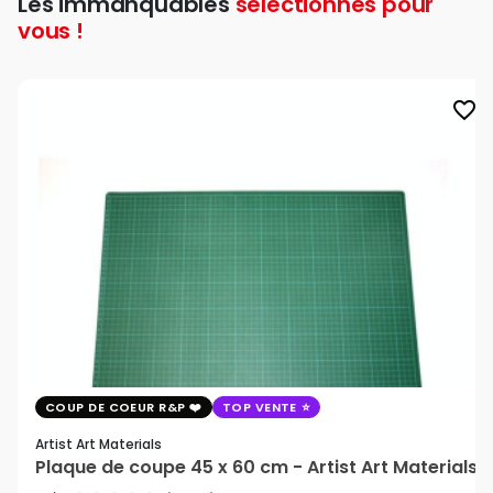
Les immanquables
sélectionnés pour
vous !
favorite_border
COUP DE COEUR R&P
TOP VENTE
Artist Art Materials
Plaque de coupe 45 x 60 cm - Artist Art Materials