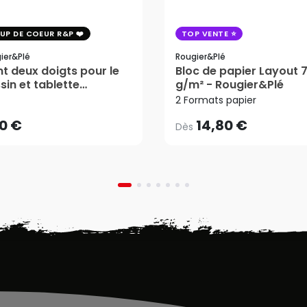
UP DE COEUR R&P
TOP VENTE
ier&plé
Rougier&plé
t deux doigts pour le
Bloc de papier Layout 
14,80 €
Dès
10 €
sin et tablette
g/m² - Rougier&Plé
phique - Rougier&Plé
2 Formats papier
AJOUTER AU PANIER
10 €
14,80 €
Dès