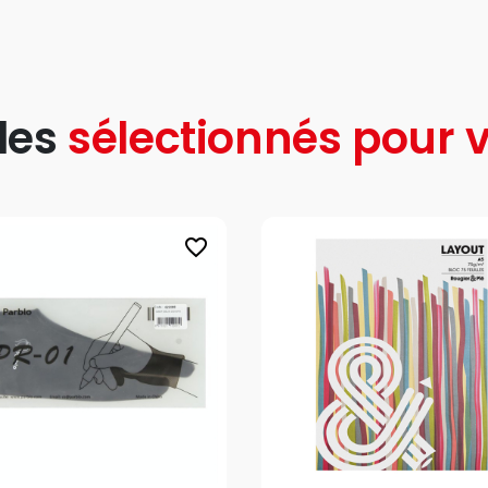
les
sélectionnés pour v
favorite_border