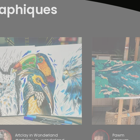
raphiques
Artclay in Wonderland
Pawm