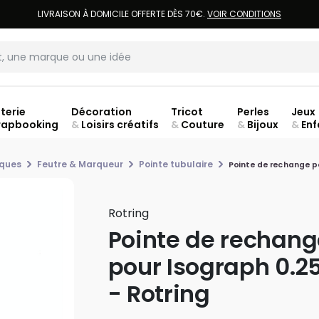
LIVRAISON À DOMICILE OFFERTE DÈS 70€.
VOIR CONDITIONS
terie
Décoration
Tricot
Perles
Jeux
rapbooking
&
Loisirs créatifs
&
Couture
&
Bijoux
&
Enf
jusq
iques
Feutre & Marqueur
Pointe tubulaire
Pointe de rechange p
Rotring
Pointe de rechang
pour Isograph 0.
- Rotring