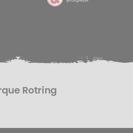
@rougierple
rque Rotring