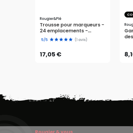
CO
Rougier&plé
Trousse pour marqueurs -
Roug
24 emplacements -
Gan
17,05 €
8,
Rougier&Plé
des
5/5
(1 avis)
gra
AJOUTER AU PANIER
17,05 €
8,
Rougier & vous