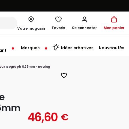
Favoris
Se connecter
Mon panier
Votre magasin
Marques
Idées créatives
Nouveautés
ant
u'au Vendredi à 09:30
our Isograph 0.25mm - Rotring
favorite_border
e
25mm
46,60
€