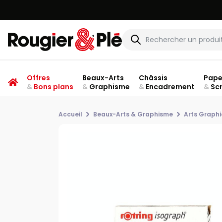
Offres
Beaux-Arts
Châssis
Pape
&
Bons plans
&
Graphisme
&
Encadrement
&
Sc
Accueil
Beaux-Arts & Graphisme
Arts Graph