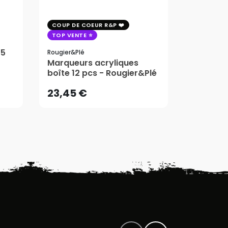
COUP DE COEUR R&P
Créa
TOP VENTE
Feutre 
75
Gris 6 p
Rougier&plé
23,45 €
15,25 
Marqueurs acryliques
boîte 12 pcs - Rougier&Plé
AJOUTER AU PANIER
AJ
23,45 €
15,25 