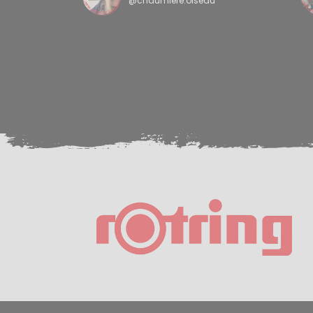
@chaumiere.oiseau