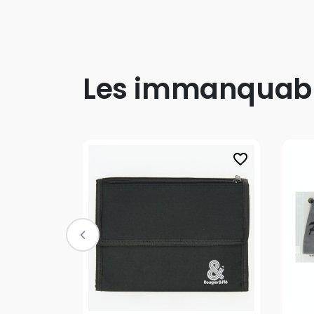
Les immanquab
favorite_border