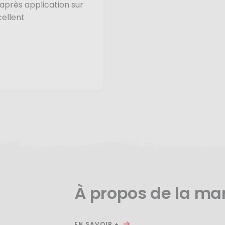
près application sur
cellent
À propos de la ma
EN SAVOIR +