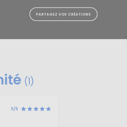
PARTAGEZ VOS CRÉATIONS
nité
(1)





5/5