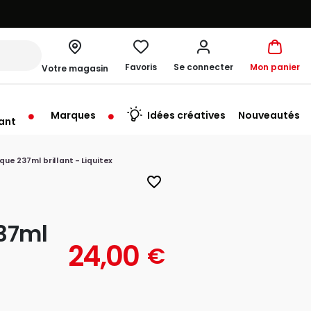
Favoris
Se connecter
Mon panier
Votre magasin
Marques
Idées créatives
Nouveautés
ant
rt à 10:00
ique 237ml brillant - Liquitex
favorite_border
237ml
24,00
€