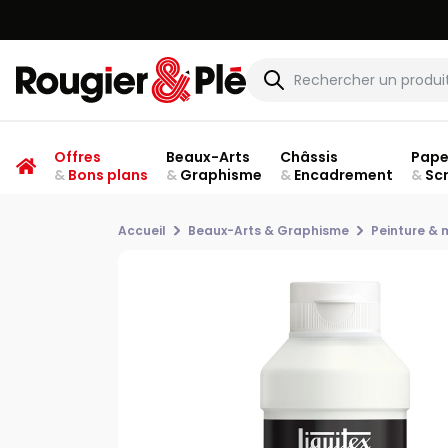
Offres
Beaux-Arts
Châssis
Pape
&
Bons plans
&
Graphisme
&
Encadrement
&
Sc
Accueil
Beaux-Arts & Graphisme
Peinture &