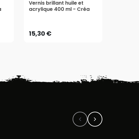
Vernis brillant huile et
Gesso R&
a
acrylique 400 ml - Créa
Rougier
15,30 €
19,95 
5/5
AJOUTER AU PANIER
AJ
15,30 €
19,95 