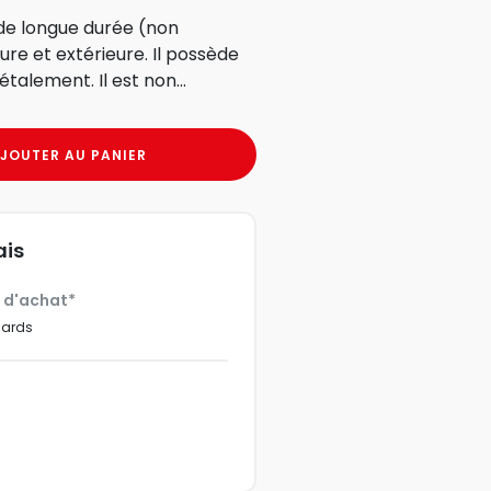
de longue durée (non
eure et extérieure. Il possède
talement. Il est non...
JOUTER AU PANIER
ais
€ d'achat*
dards