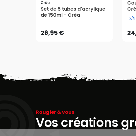
Cou
Créa
Set de 5 tubes d'acrylique
Cr
26,95 €
24
de 150ml - Créa
5/5
AJOUTER AU PANIER
26,95 €
24
Rougier & vous
Vos créations g