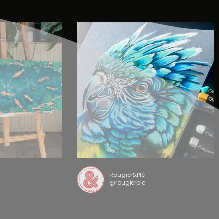
Rougier&Plé
@rougierple