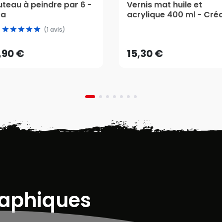
teau à peindre par 6 -
Vernis mat huile et
éa
acrylique 400 ml - Cré
,90 €
15,30 €
(1 avis)
AJOUTER AU PANIER
AJOUTER AU PANIER
,90 €
15,30 €
raphiques