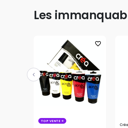
Les immanquab
favorite_border
TOP VENTE
Cré