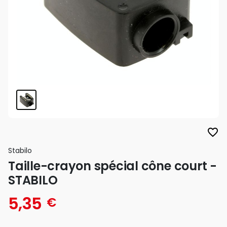
favorite_border
Stabilo
Taille-crayon spécial cône court -
STABILO
5,35
€