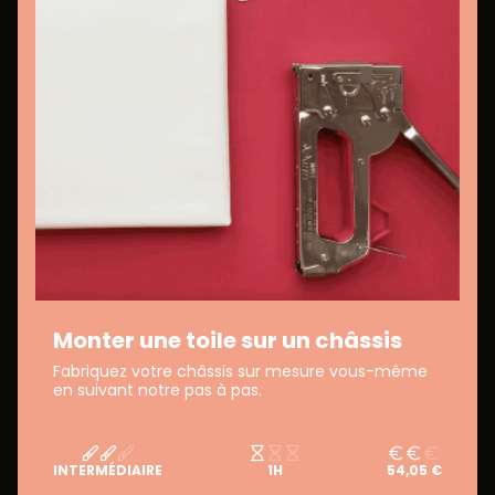
Monter une toile sur un châssis
Fabriquez votre châssis sur mesure vous-même
en suivant notre pas à pas.
INTERMÉDIAIRE
1H
54,05 €