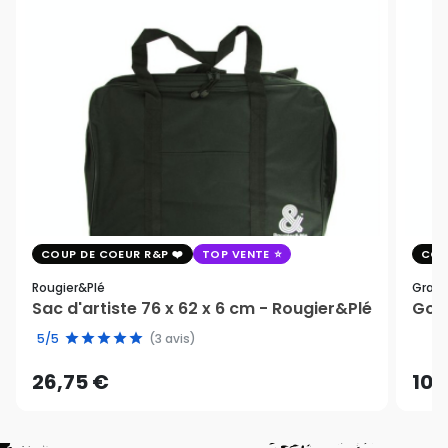
COUP DE COEUR R&P
TOP VENTE
COU
Rougier&plé
Graph
Sac d'artiste 76 x 62 x 6 cm - Rougier&Plé
Gomm
5/5
(3 avis)
26,75 €
10,