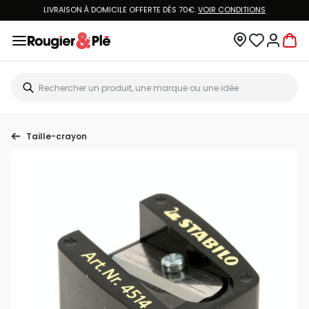
LIVRAISON À DOMICILE OFFERTE DÈS 70€.
VOIR CONDITIONS
Taille-crayon