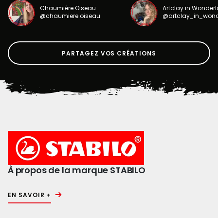
Chaumière Oiseau
Artclay in Wonder
@chaumiere.oiseau
@artclay_in_won
PARTAGEZ VOS CRÉATIONS
À propos de la marque STABILO
EN SAVOIR +