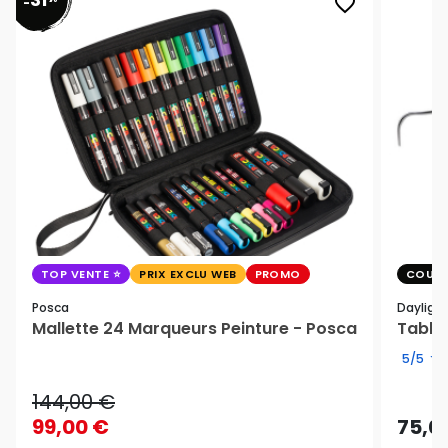
favorite_border
-
TOP VENTE
PRIX EXCLU WEB
PROMO
COUP 
Posca
Dayligh
Mallette 24 Marqueurs Peinture - Posca
Table 
5/5
144,00 €
99,00 €
75,0