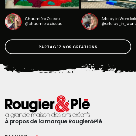
Chaumière Oiseau
Artclay in Wonder
@chaumiere.oiseau
@artclay_in_won
PARTAGEZ VOS CRÉATIONS
À propos de la marque Rougier&Plé