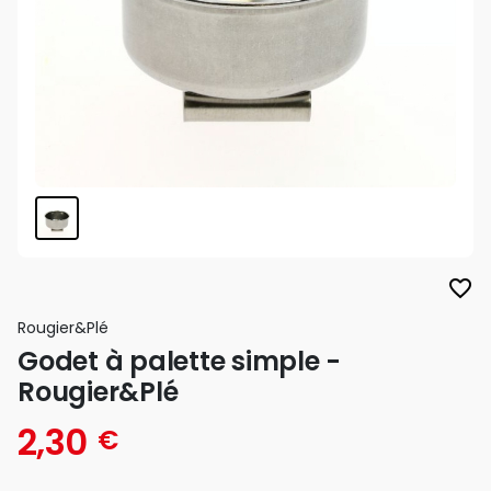
favorite_border
Rougier&plé
Godet à palette simple -
Rougier&Plé
2,30
€