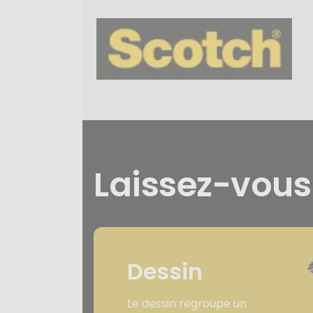
Laissez-vou
Dessin
Le dessin regroupe un