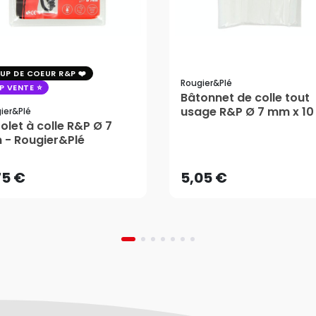
UP DE COEUR R&P
Rougier&plé
P VENTE
Bâtonnet de colle tout
usage R&P Ø 7 mm x 10
ier&plé
tolet à colle R&P Ø 7
- 25 pcs - Rougier&Plé
75 €
5,05 €
- Rougier&Plé
AJOUTER AU PANIER
AJOUTER AU PANIER
75 €
5,05 €