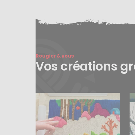
Rougier & vous
Vos créations g