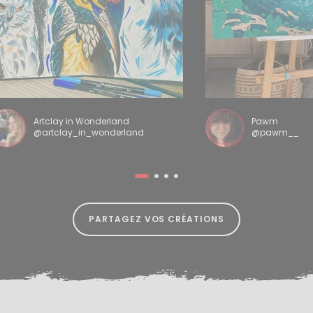
Artclay in Wonderland
Pawm
@artclay_in_wonderland
@pawm__
PARTAGEZ VOS CRÉATIONS