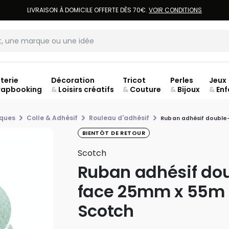
LIVRAISON À DOMICILE OFFERTE DÈS 70€.
VOIR CONDITIONS
terie
Décoration
Tricot
Perles
Jeux
rapbooking
&
Loisirs créatifs
&
Couture
&
Bijoux
&
Enf
ouve
iques
Colle & Adhésif
Rouleau d'adhésif
Ruban adhésif double
BIENTÔT DE RETOUR
Scotch
Ruban adhésif do
face 25mm x 55m 
Scotch