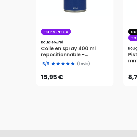
TOP VENTE
CO
TO
Rougier&plé
Colle en spray 400 ml
Roug
repositionnable -
Pis
15,95 €
8,
Rougier&Plé
mm 
5/5
(1 avis)
AJOUTER AU PANIER
15,95 €
8,