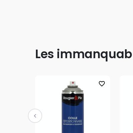
Les immanquab
favorite_border