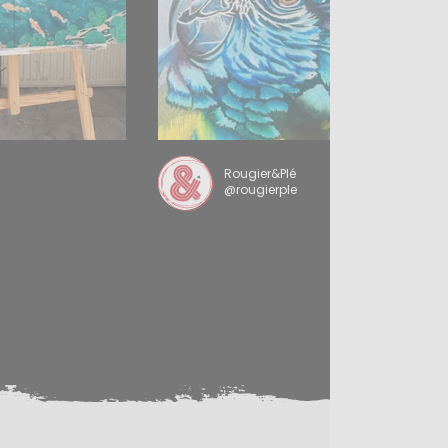
Rougier&Plé
@rougierple