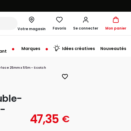
Favoris
Se connecter
Mon panier
Votre magasin
Marques
Idées créatives
Nouveautés
ant
rt à 10:00
-face 25mm x 55m - Scotch
favorite_border
uble-
-
47,35
€