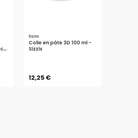
Sizzix
Uhu
Colle en pâte 3D 100 ml -
Carrés 
 cm
Sizzix
adhésiv
Uhu-fix 
12,25 €
10,79 
AJOUTER AU PANIER
AJ
12,25 €
10,79 