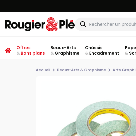
Offres
Beaux-Arts
Châssis
Pape
&
Bons plans
&
Graphisme
&
Encadrement
&
Sc
Accueil
Beaux-Arts & Graphisme
Arts Graph