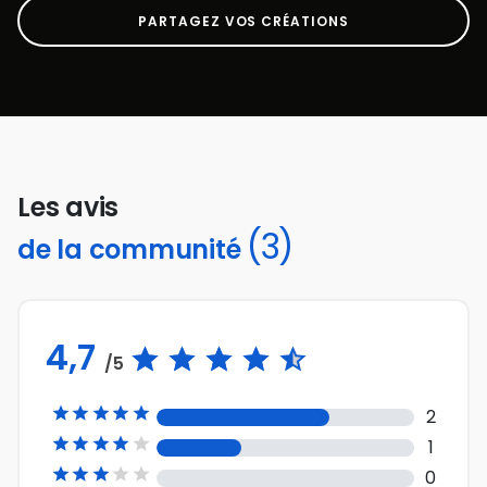
PARTAGEZ VOS CRÉATIONS
Les avis
(3)
de la communité
4,7
/5





2





1





0