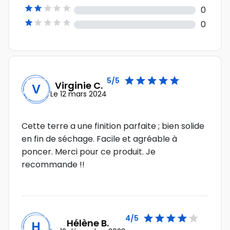





0





0





5/5
Virginie C.
V
Le 12 mars 2024
Cette terre a une finition parfaite ; bien solide
en fin de séchage. Facile et agréable à
poncer. Merci pour ce produit. Je
recommande !!





4/5
Hélène B.
H