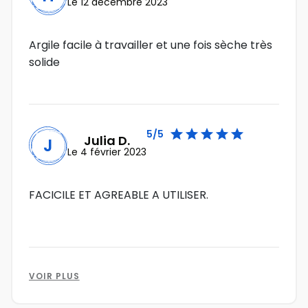
Le 12 décembre 2023
Argile facile à travailler et une fois sèche très
solide





5/5
Julia D.
J
Le 4 février 2023
FACICILE ET AGREABLE A UTILISER.
VOIR PLUS