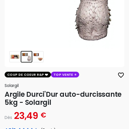
favorite_border
COUP DE COEUR R&P
TOP VENTE
Solargil
Argile Durci'Dur auto-durcissante
5kg - Solargil
23,49
€
Dès