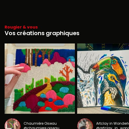
Rougier & vous
Vos créations graphiques
Chaumière Oiseau
Artclay in Wonder
@chaumiere.oiseau
@artclay_in_won