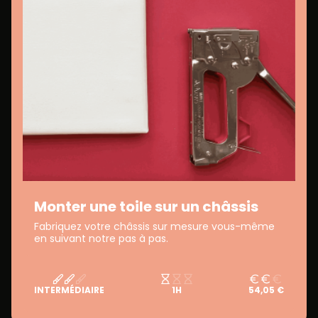
Monter une toile sur un châssis
Fabriquez votre châssis sur mesure vous-même
en suivant notre pas à pas.
INTERMÉDIAIRE
1H
54,05 €