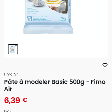
favorite_border
Fimo Air
Pâte à modeler Basic 500g - Fimo
Air
6,39
€
GRIS