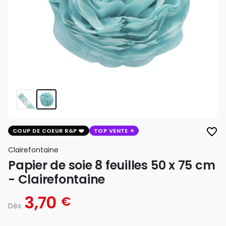
favorite_border
COUP DE COEUR R&P
TOP VENTE
Clairefontaine
Papier de soie 8 feuilles 50 x 75 cm
- Clairefontaine
3,70
€
Dès