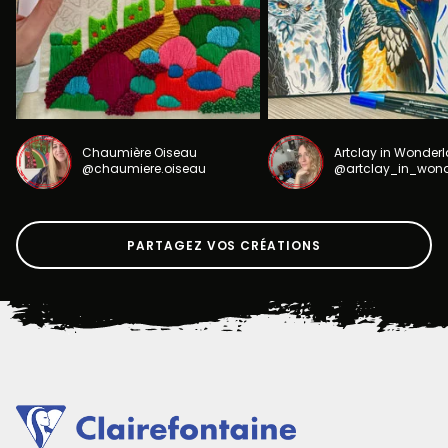
Chaumière Oiseau
Artclay in Wonder
@chaumiere.oiseau
@artclay_in_won
PARTAGEZ VOS CRÉATIONS