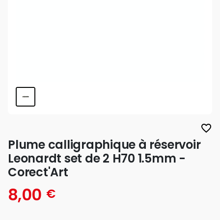
favorite_border
Plume calligraphique à réservoir
Leonardt set de 2 H70 1.5mm -
Corect'Art
8,00
€