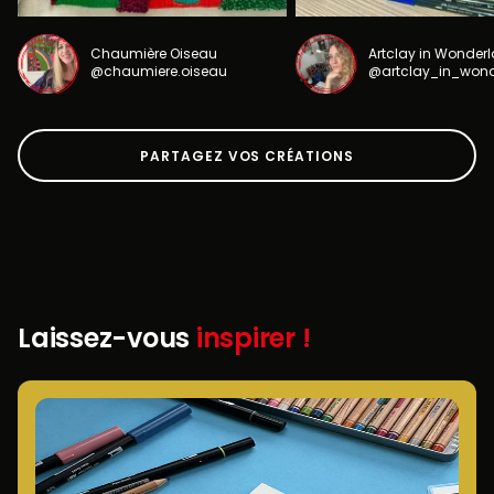
Chaumière Oiseau
Artclay in Wonder
@chaumiere.oiseau
@artclay_in_won
PARTAGEZ VOS CRÉATIONS
Laissez-vous
inspirer !