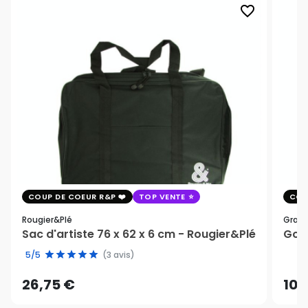
favorite_border
COUP DE COEUR R&P
TOP VENTE
COU
Rougier&plé
Graph
Sac d'artiste 76 x 62 x 6 cm - Rougier&Plé
Gomm
5/5
(3 avis)
26,75 €
10,