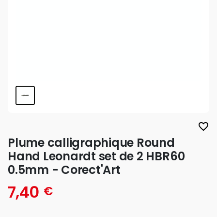
favorite_border
Plume calligraphique Round
Hand Leonardt set de 2 HBR60
0.5mm - Corect'Art
7,40
€