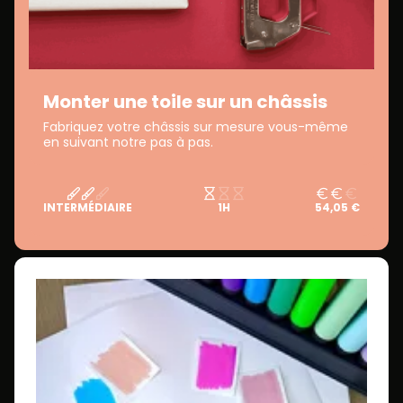
Monter une toile sur un châssis
Fabriquez votre châssis sur mesure vous-même
en suivant notre pas à pas.
INTERMÉDIAIRE
1H
54,05 €