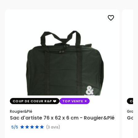
favorite_border
COUP DE COEUR R&P
TOP VENTE
COU
Rougier&plé
Graph
Sac d'artiste 76 x 62 x 6 cm - Rougier&Plé
Gomm
5/5
(3 avis)