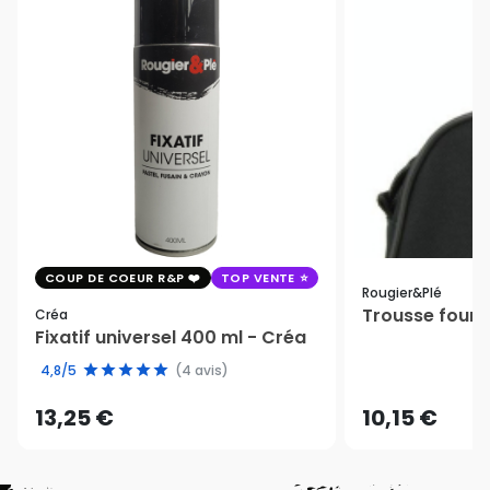
COUP DE COEUR R&P
TOP VENTE
Rougier&plé
Trousse fourr
Créa
Fixatif universel 400 ml - Créa
4,8/5
(4 avis)
13,25 €
10,15 €