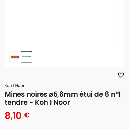
favorite_border
Koh I Noor
Mines noires ø5,6mm étui de 6 n°1
tendre - Koh I Noor
8,10
€