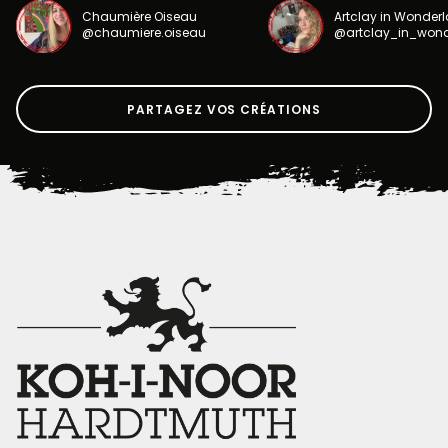
Chaumière Oiseau
Artclay in Wonder
@chaumiere.oiseau
@artclay_in_won
PARTAGEZ VOS CRÉATIONS