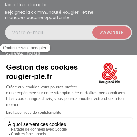
Nos offres d’emploi
Rejoignez la communauté Rougier et ne
manquez aucune opportunité
Votre e-mail
Suivez-nous
Rougier et Plé 2024 Copyright
ouvert à 10:00
Mentions légales
Conditions générales des ventes
Données personnelles