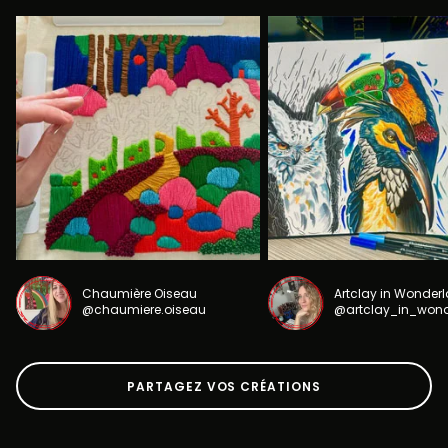
Chaumière Oiseau
Artclay in Wonder
@chaumiere.oiseau
@artclay_in_won
PARTAGEZ VOS CRÉATIONS