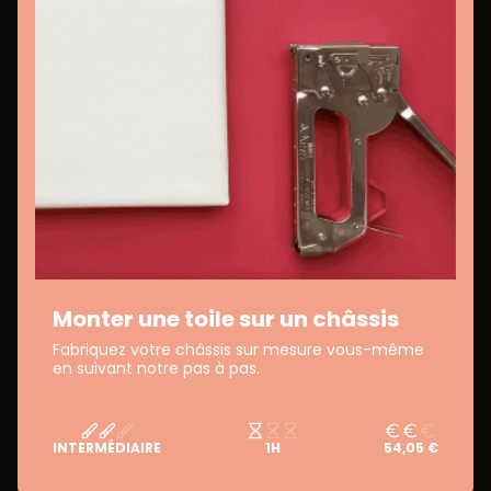
Monter une toile sur un châssis
Fabriquez votre châssis sur mesure vous-même
en suivant notre pas à pas.
INTERMÉDIAIRE
1H
54,05 €