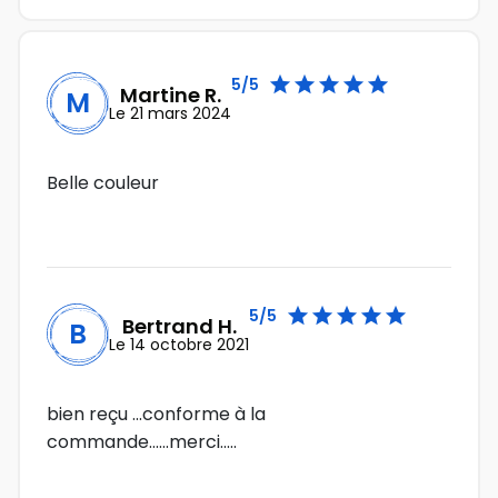





5/5
Martine R.
M
Le 21 mars 2024
Belle couleur





5/5
Bertrand H.
B
Le 14 octobre 2021
bien reçu ...conforme à la
commande......merci.....