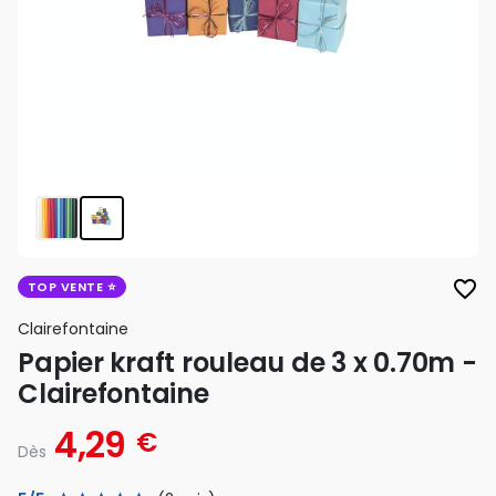
favorite_border
TOP VENTE
Clairefontaine
Papier kraft rouleau de 3 x 0.70m -
Clairefontaine
4,29
€
Dès