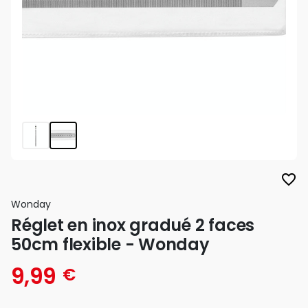
favorite_border
Wonday
Réglet en inox gradué 2 faces
50cm flexible - Wonday
9,99
€