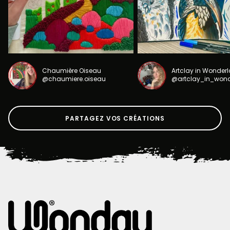
Chaumière Oiseau
Artclay in Wonder
@chaumiere.oiseau
@artclay_in_won
PARTAGEZ VOS CRÉATIONS