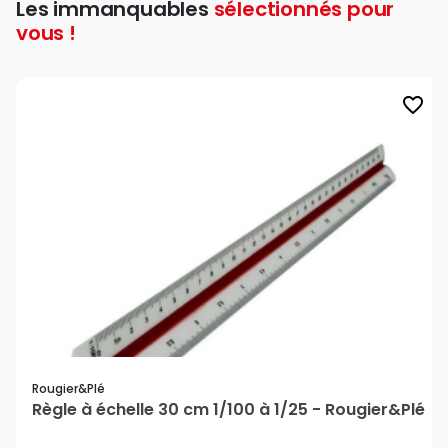
Les immanquables
sélectionnés pour
vous !
favorite_border
Rougier&plé
Règle à échelle 30 cm 1/100 à 1/25 - Rougier&Plé